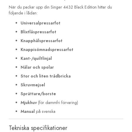
När du packar upp din Singer 4432 Black Edition hittar du
följande i lådan:
Universalpressarfot
Blixtlåspressarfot
Knapphålspressarfot
Knappisömnadspressarfot
Kant-/quiltlinjal
Nålar och spolar
Stor och liten trådbricka
Skruvmejsel
Sprättare/borste
Mjukhuv
(för dammfri förvaring)
Manual
på svenska
Tekniska specifikationer