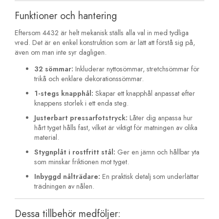
Funktioner och hantering
Eftersom 4432 är helt mekanisk ställs alla val in med tydliga
vred. Det är en enkel konstruktion som är lätt att förstå sig på,
även om man inte syr dagligen.
32 sömmar:
Inkluderar nyttosömmar, stretchsömmar för
trikå och enklare dekorationssömmar.
1-stegs knapphål:
Skapar ett knapphål anpassat efter
knappens storlek i ett enda steg.
Justerbart pressarfotstryck:
Låter dig anpassa hur
hårt tyget hålls fast, vilket är viktigt för matningen av olika
material.
Stygnplåt i rostfritt stål:
Ger en jämn och hållbar yta
som minskar friktionen mot tyget.
Inbyggd nålträdare:
En praktisk detalj som underlättar
trädningen av nålen.
Dessa tillbehör medföljer: