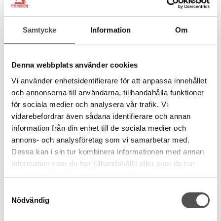
Samtycke
Information
Om
Denna webbplats använder cookies
Singer
Vi använder enhetsidentifierare för att anpassa innehållet
Singer justerbar linjalfot
och annonserna till användarna, tillhandahålla funktioner
Justerbar sömsmån
för sociala medier och analysera vår trafik. Vi
Använd valfri söm
Linjalguide styr rakt
vidarebefordrar även sådana identifierare och annan
150 kr
information från din enhet till de sociala medier och
annons- och analysföretag som vi samarbetar med.
Dessa kan i sin tur kombinera informationen med annan
KÖP
information som du har tillhandahållit eller som de har
Finns i lager
samlat in när du har använt deras tjänster.
Samtyckesval
Nödvändig