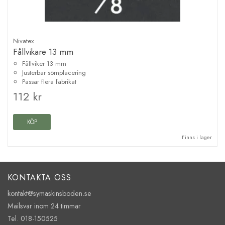
Nivatex
Fållvikare 13 mm
Fållviker 13 mm
Justerbar sömplacering
Passar flera fabrikat
112 kr
KÖP
Finns i lager
KONTAKTA OSS
kontakt@symaskinsboden.se
Mailsvar inom 24 timmar
Tel. 018-150525