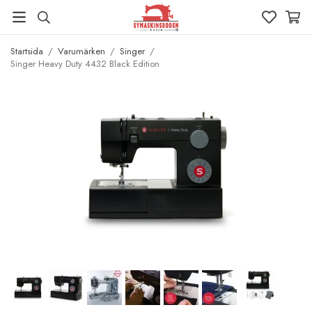
Startsida
/
Varumärken
/
Singer
/
Singer Heavy Duty 4432 Black Edition