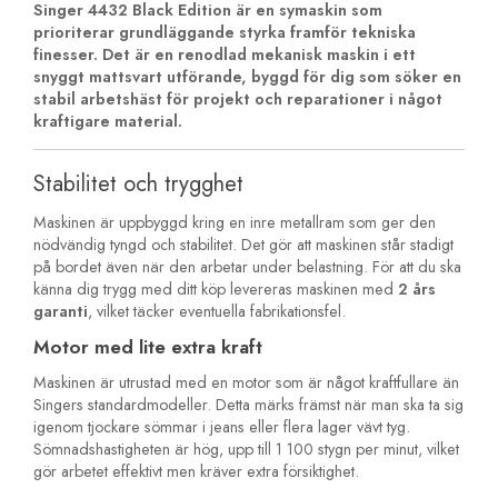
Singer 4432 Black Edition är en symaskin som
prioriterar grundläggande styrka framför tekniska
finesser. Det är en renodlad mekanisk maskin i ett
snyggt mattsvart utförande, byggd för dig som söker en
stabil arbetshäst för projekt och reparationer i något
kraftigare material.
Stabilitet och trygghet
Maskinen är uppbyggd kring en inre metallram som ger den
nödvändig tyngd och stabilitet. Det gör att maskinen står stadigt
på bordet även när den arbetar under belastning. För att du ska
känna dig trygg med ditt köp levereras maskinen med
2 års
garanti
, vilket täcker eventuella fabrikationsfel.
Motor med lite extra kraft
Maskinen är utrustad med en motor som är något kraftfullare än
Singers standardmodeller. Detta märks främst när man ska ta sig
igenom tjockare sömmar i jeans eller flera lager vävt tyg.
Sömnadshastigheten är hög, upp till 1 100 stygn per minut, vilket
gör arbetet effektivt men kräver extra försiktighet.