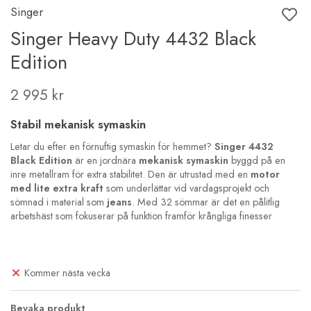
Singer
Singer Heavy Duty 4432 Black
Edition
2 995 kr
Stabil mekanisk symaskin
Letar du efter en förnuftig symaskin för hemmet?
Singer 4432
Black Edition
är en jordnära
mekanisk symaskin
byggd på en
inre metallram för extra stabilitet. Den är utrustad med en
motor
med lite extra kraft
som underlättar vid vardagsprojekt och
sömnad i material som
jeans
. Med 32 sömmar är det en pålitlig
arbetshäst som fokuserar på funktion framför krångliga finesser
Kommer nästa vecka
Bevaka produkt