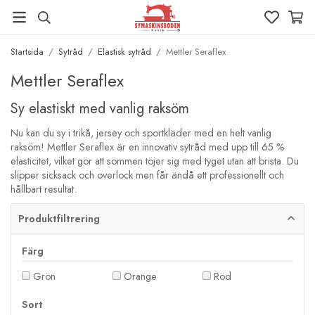
Startsida
/
Sytråd
/
Elastisk sytråd
/
Mettler Seraflex
Mettler Seraflex
Sy elastiskt med vanlig raksöm
Nu kan du sy i trikå, jersey och sportkläder med en helt vanlig
raksöm! Mettler Seraflex är en innovativ sytråd med upp till 65 %
elasticitet, vilket gör att sömmen töjer sig med tyget utan att brista. Du
slipper sicksack och overlock men får ändå ett professionellt och
hållbart resultat.
Produktfiltrering
Färg
Grön
Orange
Röd
Sort