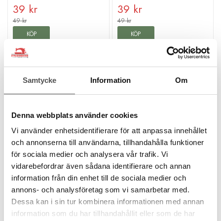
39 kr
39 kr
49 kr
49 kr
KÖP
KÖP
Finns i lager
Finns i lager
Så lyckas du med Seraflex
Samtycke
Information
Om
För att få ut det mesta av trådens unika egenskaper finns det några
enkla men viktiga riktlinjer att följa:
Både uppe och nere:
Använd Seraflex både som övertråd
Denna webbplats använder cookies
och som undertråd (på spolen).
Vi använder enhetsidentifierare för att anpassa innehållet
Lös trådspänning:
Detta är nyckeln till framgång. Lätta på
och annonserna till användarna, tillhandahålla funktioner
trådspänningen så mycket som möjligt (både övre och undre
för sociala medier och analysera vår trafik. Vi
om möjligt) för att undvika att tråden sträcks ut redan innan
vidarebefordrar även sådana identifierare och annan
sömmen är sydd.
information från din enhet till de sociala medier och
Rätt nål:
Vi rekommenderar en Jersey- eller Stretchnål i
annons- och analysföretag som vi samarbetar med.
storlek 70–80.
Dessa kan i sin tur kombinera informationen med annan
Tips:
Testa alltid på en provbit av ditt tyg först för att
information som du har tillhandahållit eller som de har
ställa in trådspänningen perfekt. När sömmen ser snygg