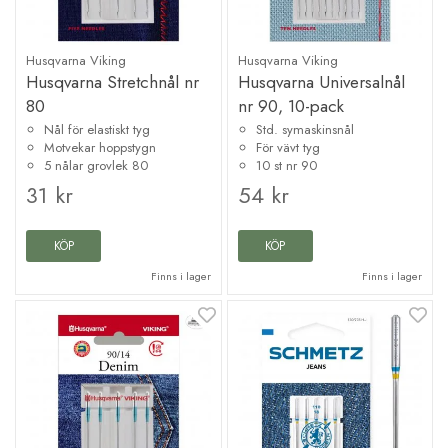
Husqvarna Viking
Husqvarna Viking
Husqvarna Stretchnål nr
Husqvarna Universalnål
80
nr 90, 10-pack
Nål för elastiskt tyg
Std. symaskinsnål
Motvekar hoppstygn
För vävt tyg
5 nålar grovlek 80
10 st nr 90
31 kr
54 kr
KÖP
KÖP
Finns i lager
Finns i lager