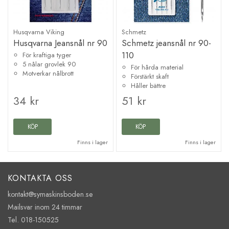
Husqvarna Viking
Schmetz
Husqvarna Jeansnål nr 90
Schmetz jeansnål nr 90-
110
För kraftiga tyger
5 nålar grovlek 90
För hårda material
Motverkar nålbrott
Förstärkt skaft
Håller bättre
34 kr
51 kr
KÖP
KÖP
Finns i lager
Finns i lager
KONTAKTA OSS
kontakt@symaskinsboden.se
Mailsvar inom 24 timmar
Tel. 018-150525