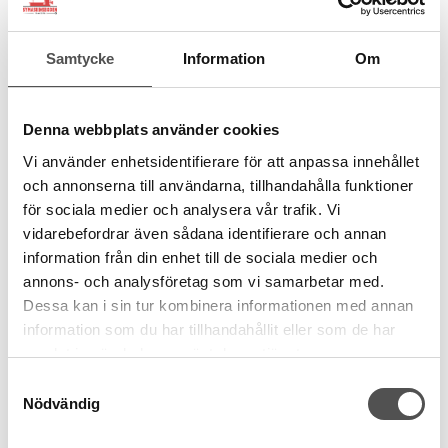
Husqvarna Viking
Janome / Husqvarna / Pfaff
Samtycke
Information
Om
Husqvarna spolar
Janome CB Spolar plast
original gröna
originalkvalitet 10-pack
10-pack spolar
Bästa CB-spolen
Denna webbplats använder cookies
Originalsspolar
Passar de flesta
Maskingrupp 5-7
20,5 x 11,7 mm
Vi använder enhetsidentifierare för att anpassa innehållet
99 kr
99 kr
och annonserna till användarna, tillhandahålla funktioner
för sociala medier och analysera vår trafik. Vi
vidarebefordrar även sådana identifierare och annan
KÖP
KÖP
information från din enhet till de sociala medier och
Finns i lager
Finns i lager
annons- och analysföretag som vi samarbetar med.
Dessa kan i sin tur kombinera informationen med annan
information som du har tillhandahållit eller som de har
samlat in när du har använt deras tjänster.
Samtyckesval
Nödvändig