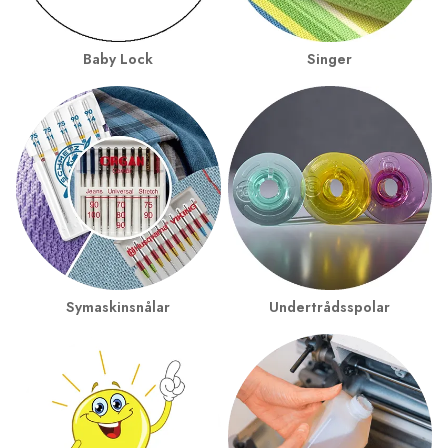
Baby Lock
Singer
Symaskinsnålar
Undertrådsspolar