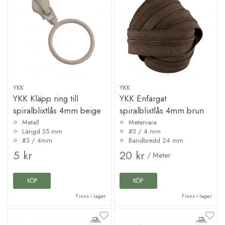
YKK
YKK
YKK Kläpp ring till
YKK Enfärgat
spiralblixtlås 4mm beige
spiralblixtlås 4mm brun
Metall
Metervara
Längd 35 mm
#3 / 4 mm
#3 / 4mm
Bandbredd 24 mm
5 kr
20 kr
/ Meter
KÖP
KÖP
Finns i lager
Finns i lager