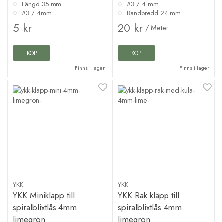
Längd 35 mm
#3 / 4 mm
#3 / 4mm
Bandbredd 24 mm
5 kr
20 kr
/ Meter
KÖP
KÖP
Finns i lager
Finns i lager
YKK
YKK
YKK Minikläpp till
YKK Rak kläpp till
spiralblixtlås 4mm
spiralblixtlås 4mm
limegrön
limegrön