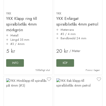
YKK
YKK
YKK Kläpp ring till
YKK Enfärgat
spiralblixtlås 4mm
spiralblixtlås 4mm petrol
mörkgrön
Metervara
#3 / 4 mm
Metall
Bandbredd 24 mm
Längd 35 mm
#3 / 4mm
5 kr
20 kr
/ Meter
INFO
KÖP
Tillfälligt slut
Finns i lager