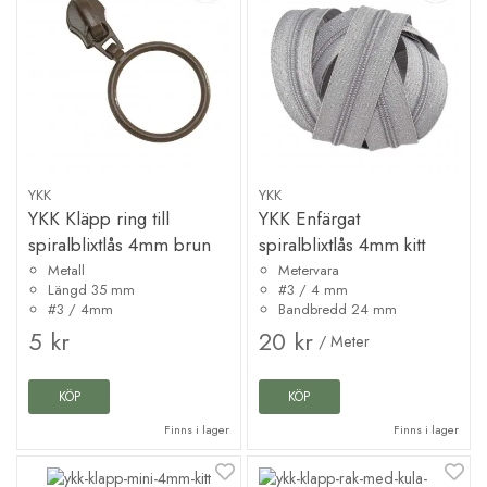
YKK
YKK
YKK Kläpp ring till
YKK Enfärgat
spiralblixtlås 4mm brun
spiralblixtlås 4mm kitt
Metall
Metervara
Längd 35 mm
#3 / 4 mm
#3 / 4mm
Bandbredd 24 mm
5 kr
20 kr
/ Meter
KÖP
KÖP
Finns i lager
Finns i lager