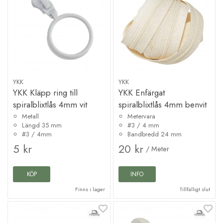
YKK
YKK
YKK Kläpp ring till
YKK Enfärgat
spiralblixtlås 4mm vit
spiralblixtlås 4mm benvit
Metall
Metervara
Längd 35 mm
#3 / 4 mm
#3 / 4mm
Bandbredd 24 mm
5 kr
20 kr
/ Meter
KÖP
INFO
Finns i lager
Tillfälligt slut