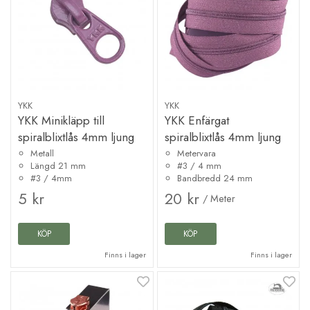
YKK
YKK
YKK Minikläpp till
YKK Enfärgat
spiralblixtlås 4mm ljung
spiralblixtlås 4mm ljung
Metall
Metervara
Längd 21 mm
#3 / 4 mm
#3 / 4mm
Bandbredd 24 mm
5 kr
20 kr
/ Meter
KÖP
KÖP
Finns i lager
Finns i lager