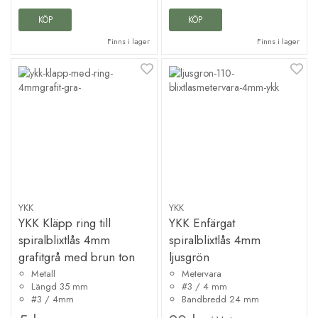
KÖP
KÖP
Finns i lager
Finns i lager
YKK
YKK
YKK Kläpp ring till
YKK Enfärgat
spiralblixtlås 4mm
spiralblixtlås 4mm
grafitgrå med brun ton
ljusgrön
Metall
Metervara
Längd 35 mm
#3 / 4 mm
#3 / 4mm
Bandbredd 24 mm