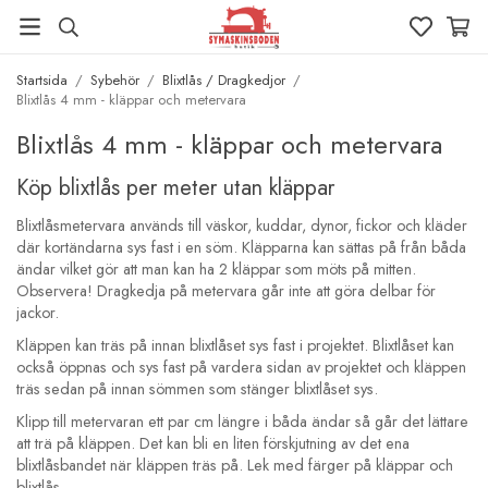
Startsida
/
Sybehör
/
Blixtlås / Dragkedjor
/
Blixtlås 4 mm - kläppar och metervara
Blixtlås 4 mm - kläppar och metervara
Köp blixtlås per meter utan kläppar
Blixtlåsmetervara används till väskor, kuddar, dynor, fickor och kläder
där kortändarna sys fast i en söm. Kläpparna kan sättas på från båda
ändar vilket gör att man kan ha 2 kläppar som möts på mitten.
Observera! Dragkedja på metervara går inte att göra delbar för
jackor.
Kläppen kan träs på innan blixtlåset sys fast i projektet. Blixtlåset kan
också öppnas och sys fast på vardera sidan av projektet och kläppen
träs sedan på innan sömmen som stänger blixtlåset sys.
Klipp till metervaran ett par cm längre i båda ändar så går det lättare
att trä på kläppen. Det kan bli en liten förskjutning av det ena
blixtlåsbandet när kläppen träs på. Lek med färger på kläppar och
blixtlås.