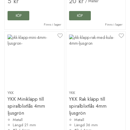
5 kr
20 kr
/ Meter
KÖP
KÖP
Finns i lager
Finns i lager
YKK
YKK
YKK Minikläpp till
YKK Rak kläpp till
spiralblixtlås 4mm
spiralblixtlås 4mm
ljusgrön
ljusgrön
Metall
Metall
Längd 21 mm
Längd 36 mm