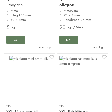
limegrön
olivgrön
Metall
Metervara
Längd 35 mm
#3 / 4 mm
#3 / 4mm
Bandbredd 24 mm
5 kr
20 kr
/ Meter
KÖP
KÖP
Finns i lager
Finns i lager
YKK
YKK
YKK Minikläpp till
YKK Rak kläpp till