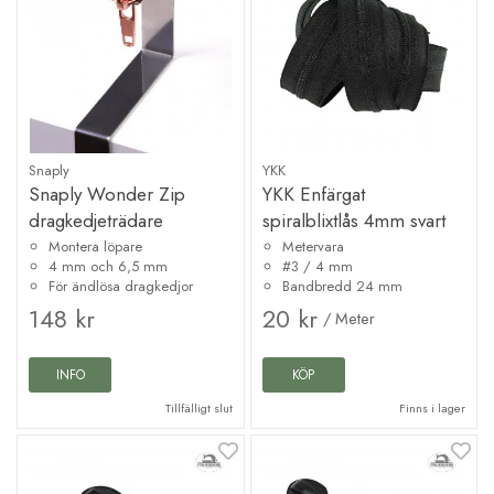
Snaply
YKK
Snaply Wonder Zip
YKK Enfärgat
dragkedjeträdare
spiralblixtlås 4mm svart
Montera löpare
Metervara
4 mm och 6,5 mm
#3 / 4 mm
För ändlösa dragkedjor
Bandbredd 24 mm
148 kr
20 kr
/ Meter
INFO
KÖP
Tillfälligt slut
Finns i lager