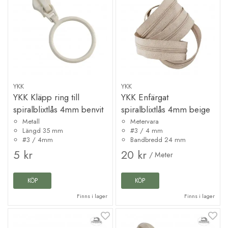
YKK
YKK
YKK Kläpp ring till
YKK Enfärgat
spiralblixtlås 4mm benvit
spiralblixtlås 4mm beige
Metall
Metervara
Längd 35 mm
#3 / 4 mm
#3 / 4mm
Bandbredd 24 mm
5 kr
20 kr
/ Meter
KÖP
KÖP
Finns i lager
Finns i lager