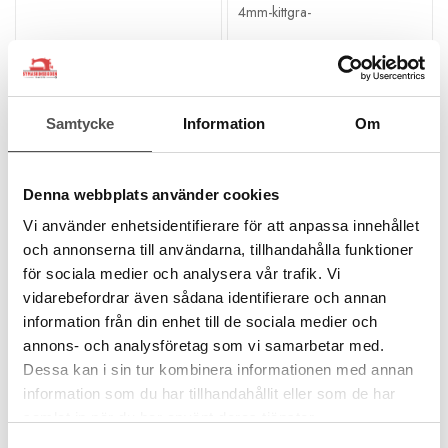
Samtycke
Information
Om
YKK
YKK
Denna webbplats använder cookies
YKK Minikläpp till
YKK Rak kläpp till
spiralblixtlås 4mm kitt
spiralblixtlås 4mm kitt
Vi använder enhetsidentifierare för att anpassa innehållet
och annonserna till användarna, tillhandahålla funktioner
Metall
Metall
Längd 21 mm
Längd 36 mm
för sociala medier och analysera vår trafik. Vi
#3 / 4mm
#3 / 4mm
vidarebefordrar även sådana identifierare och annan
5 kr
5 kr
information från din enhet till de sociala medier och
annons- och analysföretag som vi samarbetar med.
KÖP
KÖP
Dessa kan i sin tur kombinera informationen med annan
information som du har tillhandahållit eller som de har
Finns i lager
Finns i lager
samlat in när du har använt deras tjänster.
Kampanj