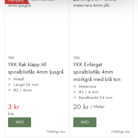
Kampanj
YKK
YKK
YKK Rak kläpp till
YKK Enfärgat
spiralblixtlås 4mm ljusgrå
spiralblixtlås 4mm
mörkgrå med blå ton
Metall
Längd 36 mm
Metervara
#3 / 4mm
#3 / 4 mm
Bandbredd 24 mm
3 kr
20 kr
/ Meter
5 kr
INFO
INFO
Tillfälligt slut
Tillfälligt slut