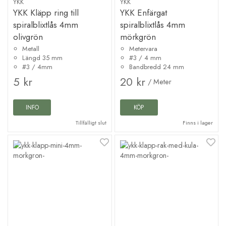
YKK
YKK
YKK Kläpp ring till
YKK Enfärgat
spiralblixtlås 4mm
spiralblixtlås 4mm
olivgrön
mörkgrön
Metall
Metervara
Längd 35 mm
#3 / 4 mm
#3 / 4mm
Bandbredd 24 mm
5 kr
20 kr
/ Meter
INFO
KÖP
Tillfälligt slut
Finns i lager