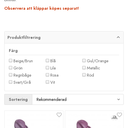
Observera att kläppar köpes separat!
Produktfiltrering
Färg
Beige/Brun
Blå
Gul/Orange
Grön
Lila
Metallic
Regnbåge
Rosa
Röd
Svart/Grå
Vit
Sortering