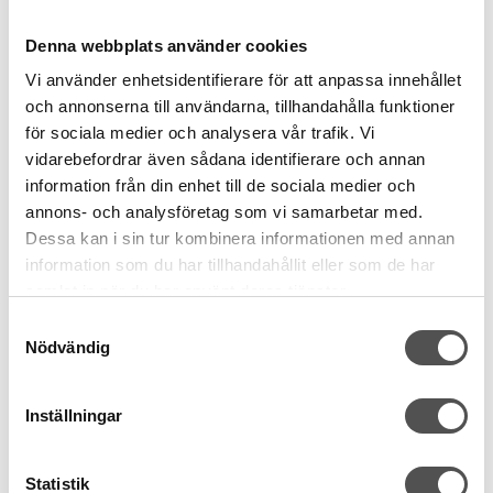
249 kr
99 kr
Denna webbplats använder cookies
KÖP
KÖP
Vi använder enhetsidentifierare för att anpassa innehållet
och annonserna till användarna, tillhandahålla funktioner
Finns i lager
Finns i lager
för sociala medier och analysera vår trafik. Vi
vidarebefordrar även sådana identifierare och annan
information från din enhet till de sociala medier och
annons- och analysföretag som vi samarbetar med.
Dessa kan i sin tur kombinera informationen med annan
information som du har tillhandahållit eller som de har
samlat in när du har använt deras tjänster.
Samtyckesval
Nödvändig
Prym
Sew Mate
Spolhållare för tråd och
PFAFF metallspole
spole
klassisk
Inställningar
21st spolhållare
Klassisk metallspole
För förvaring
För spolkapsel endast
Grön, blå & rosa
Grupp C-G+Varimatic
Statistik