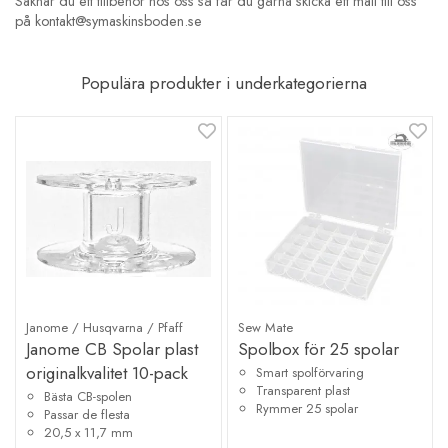
Saknar du ett tillbehör hos oss så får du gärna skicka ett mail till oss
på kontakt@symaskinsboden.se
Populära produkter i underkategorierna
Janome / Husqvarna / Pfaff
Sew Mate
Janome CB Spolar plast
Spolbox för 25 spolar
originalkvalitet 10-pack
Smart spolförvaring
Transparent plast
Bästa CB-spolen
Rymmer 25 spolar
Passar de flesta
20,5 x 11,7 mm