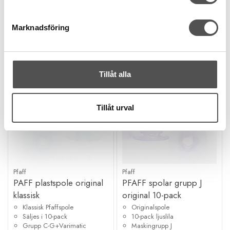
108 kr
173 kr
Marknadsföring
KÖP
KÖP
Finns i lager
Finns i lager
Tillåt alla
Tillåt urval
Pfaff
Pfaff
PAFF plastspole original
PFAFF spolar grupp J
klassisk
original 10-pack
Klassisk Pfaffspole
Originalspole
Säljes i 10-pack
10-pack ljuslila
Grupp C-G+Varimatic
Maskingrupp J