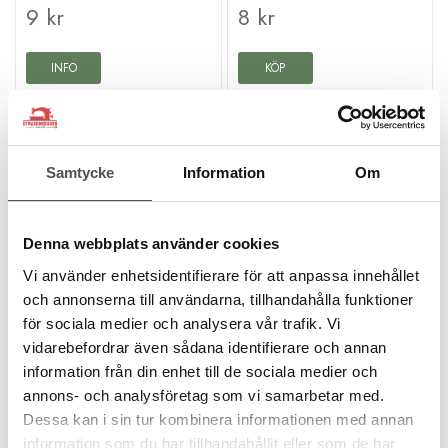
9 kr
8 kr
INFO
KÖP
Tillfälligt slut
Finns i lager
Samtycke
Information
Om
Denna webbplats använder cookies
Vi använder enhetsidentifierare för att anpassa innehållet
och annonserna till användarna, tillhandahålla funktioner
för sociala medier och analysera vår trafik. Vi
D-ring 25mm Gunblack
D-ring 25mm Svart
vidarebefordrar även sådana identifierare och annan
Bandbredd 25mm
Bandbredd 25 mm
information från din enhet till de sociala medier och
Yttermått 21 x 31mm
Yttermått:21 x 31 mm
Grovlek 3mm
Grovlek 3 mm
annons- och analysföretag som vi samarbetar med.
8 kr
8 kr
Dessa kan i sin tur kombinera informationen med annan
information som du har tillhandahållit eller som de har