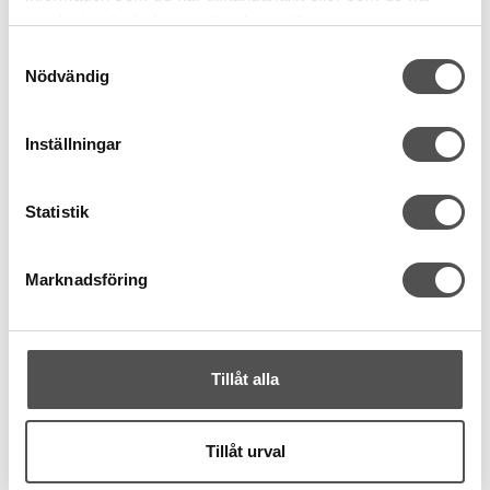
samlat in när du har använt deras tjänster.
KÖP
INFO
Samtyckesval
Finns i lager
Tillfälligt slut
Nödvändig
Kampanj
Inställningar
Statistik
Marknadsföring
Prym
Nobrand
Prym Triangelring 25mm
Triangel d-ring 25 mm,
gunblack 2-pack
färg silver
Tillåt alla
Bandbredd 25 mm
Innermått 25 mm
2 stycken
Helgjuten metall
Metall, färg Gunblack
Färg Silver
Tillåt urval
52 kr
12 kr