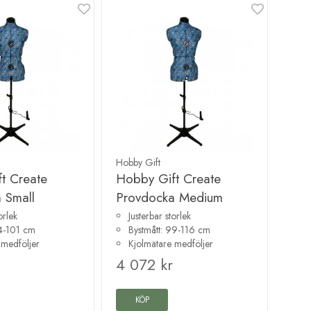
Hobby Gift
t Create
Hobby Gift Create
 Small
Provdocka Medium
orlek
Justerbar storlek
84-101 cm
Bystmått: 99-116 cm
 medföljer
Kjolmätare medföljer
4 072 kr
KÖP