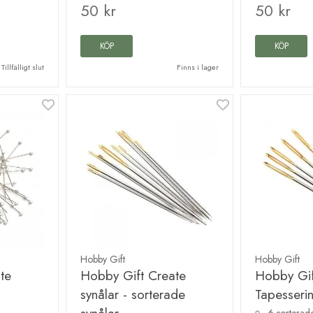
50 kr
50 kr
KÖP
KÖP
Tillfälligt slut
Finns i lager
Hobby Gift
Hobby Gift
te
Hobby Gift Create
Hobby Gif
synålar - sorterade
Tapesseri
6 sorterad