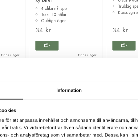
synålar
Trubbig sp
4 olika nåltyper
Korsstygn 
Totalt 10 nålar
Guldiga ögon
34 kr
34 kr
KÖP
KÖP
Finns i lager
Finns i lager
Information
cookies
e för att anpassa innehållet och annonserna till användarna, tillh
vår trafik. Vi vidarebefordrar även sådana identifierare och anna
nnons- och analysföretag som vi samarbetar med. Dessa kan i sin