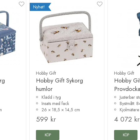
Nyhet!
Hobby Gift
Hobby Gift
rg
Hobby Gift Sykorg
Hobby Gif
humlor
Provdocka
Klädd i tyg
Justerbar st
Insats med fack
Bystmått: 
m
26 × 18,5 × 14,5 cm
Kjolmätare
599 kr
4 072 kr
KÖP
KÖP