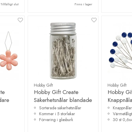
Tillfälligt slut
Finns i lager
Hobby Gift
Hobby Gift
te
Hobby Gift Create
Hobby Gif
dare
Säkerhetsnålar blandade
Knappnål
Sorterade säkerhetsnålar
Knappnålar
Kommer i 5 storlekar
Värmetåligt
Förvaring i glasburk
30 st 0,6