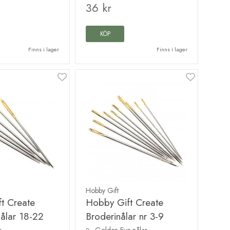
36 kr
KÖP
Finns i lager
Finns i lager
Hobby Gift
t Create
Hobby Gift Create
nålar 18-22
Broderinålar nr 3-9
e
Golden Eye nålar