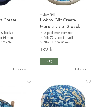
Hobby Gift
t Create
Hobby Gift Create
Mönstervikter 2-pack
& blixtlås
2-pack mönstervikter
, tråd m.m.
Vikt 75 gram i metall
 x 12 x 3cm
Storlek 50x50 mm
132 kr
INFO
Finns i lager
Tillfälligt slut