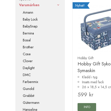
Varumärken
Nyhet!
Amann
Baby Lock
BabySnap
Bernina
Bosal
Brother
Cose
Hobby Gift
Clover
Hobby Gift Syko
Daylight
Symaskin
DMC
Klädd i tyg
Farbenmix
Insats med fack
26 × 18,5 × 14,5 c
Gunold
599 kr
Grabbit
Gütermann
INFO
Hanseline