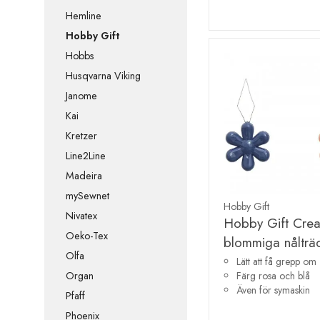
Hemline
Hobby Gift
Hobbs
Husqvarna Viking
Janome
Kai
Kretzer
Line2Line
Madeira
mySewnet
Hobby Gift
Nivatex
Hobby Gift Crea
Oeko-Tex
blommiga nålträ
Olfa
Lätt att få grepp om
Färg rosa och blå
Organ
Även för symaskin
Pfaff
Phoenix