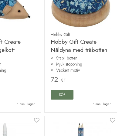
Hobby Gift
t Create
Hobby Gift Create
elkott
Nåldyna med träbotten
Stabil botten
m
Mjuk stoppning
ning
Vackert motiv
72 kr
KÖP
Finns i lager
Finns i lager