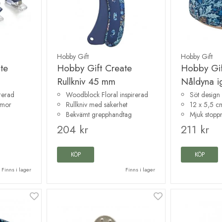
Hobby Gift
Hobby Gift
te
Hobby Gift Create
Hobby Gif
Rullkniv 45 mm
Nåldyna ig
rerad
Woodblock Floral inspirerad
Söt design
mmor
Rullkniv med säkerhet
12 x 5,5 c
Bekvämt grepphandtag
Mjuk stopp
204 kr
211 kr
KÖP
KÖP
Finns i lager
Finns i lager