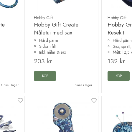
Hobby Gift
Hobby Gift
te
Hobby Gift Create
Hobby Gif
Nåletui med sax
Resekit
Hård pärm
Hård pärm 
Sidor i filt
Sax, sprätt
Inkl. nålar & sax
Mått: 12,5
203 kr
132 kr
KÖP
KÖP
Finns i lager
Finns i lager