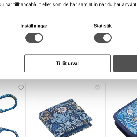
Hobby Gift
Hobby Gift
har tillhandahållit eller som de har samlat in när du har använt 
te
Hobby Gift Create
Hobby Gif
Pincett 15 cm
Tygsax
Klassisk design
21,6 cm
Inställningar
Statistik
Pincett med charm
Rostfritt stål
Smal vinklad spets
Skönt hand
61 kr
180 kr
KÖP
INFO
Tillåt urval
Finns i lager
Finns i lager