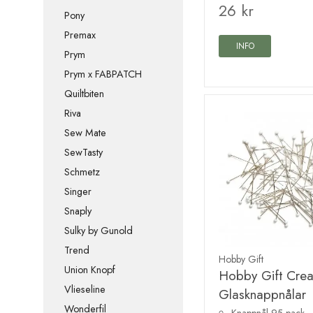
26 kr
Pony
Premax
INFO
Prym
Prym x FABPATCH
Quiltbiten
Riva
Sew Mate
SewTasty
Schmetz
Singer
Snaply
Sulky by Gunold
Trend
Hobby Gift
Union Knopf
Hobby Gift Crea
Vlieseline
Glasknappnålar
Wonderfil
Knappnål 95-pack