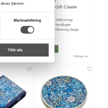
Hobby Gift
deras tjänster.
t Create
Hobby Gift Create
Trådsax
Sax för trådtrimning
Marknadsföring
Hålles i handkupan
tag
Klassiskt blommig design
57 kr
INFO
Tillåt alla
Tillfälligt slut
Tillfälligt slut