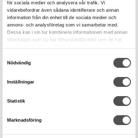
för sociala medier och analysera vår trafik. Vi
vidarebefordrar även sådana identifierare och annan
information från din enhet till de sociala medier och
Janome
Kai
annons- och analysföretag som vi samarbetar med.
Mini Duckling
Skräddarsax Kai Pro
Dessa kan i sin tur kombinera informationen med annan
applikationssax Janome
7250L vänster 25 cm
information som du har tillhandahållit eller som de har
Mini applikationssax
Skräddarsax 10" 25 cm
samlat in när du har använt deras tjänster.
Extra bra vinkel
Klipplängd 10 cm
Liten och smidig
Äkta vänsterhänt
Samtyckesval
Japansk kvalitet
Nödvändig
149 kr
1 565 kr
Inställningar
KÖP
KÖP
Finns i lager
Finns i lager
Statistik
Marknadsföring