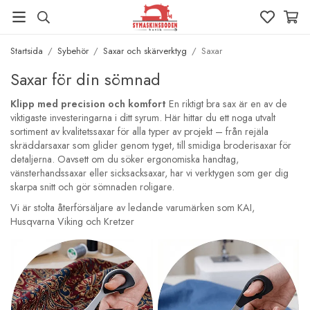
Startsida
/
Sybehör
/
Saxar och skärverktyg
/
Saxar
Saxar för din sömnad
Klipp med precision och komfort
En riktigt bra sax är en av de
viktigaste investeringarna i ditt syrum. Här hittar du ett noga utvalt
sortiment av kvalitetssaxar för alla typer av projekt – från rejäla
skräddarsaxar som glider genom tyget, till smidiga broderisaxar för
detaljerna. Oavsett om du söker ergonomiska handtag,
vänsterhandssaxar eller sicksacksaxar, har vi verktygen som ger dig
skarpa snitt och gör sömnaden roligare.
Vi är stolta återförsäljare av ledande varumärken som KAI,
Husqvarna Viking och Kretzer