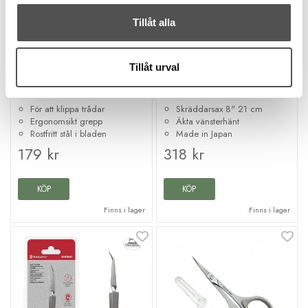
Tillåt alla
Kai
Kai
Tillåt urval
Kai ergonomisk trådsax
Kai sysax N5210L 21 cm
N5125 12 cm
vänster
För att klippa trådar
Skräddarsax 8" 21 cm
Ergonomsikt grepp
Äkta vänsterhänt
Rostfritt stål i bladen
Made in Japan
179 kr
318 kr
KÖP
KÖP
Finns i lager
Finns i lager