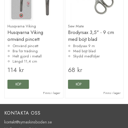
Husqvarna Viking
Sew Mate
Husqvarna Viking
Brodyrsax 3,5" - 9 cm
omvänd pincett
med böjt blad
Omvänd pincett
Brodysax 9 m
Bra för trädning
Med böjt blad
Helt gjord i metall
Skydd medföljer
Längd 11,4 cm
114 kr
68 kr
KÖP
KÖP
Finns i lager
Finns i lager
KONTAKTA OSS
kontakt@symaskinsboden.se