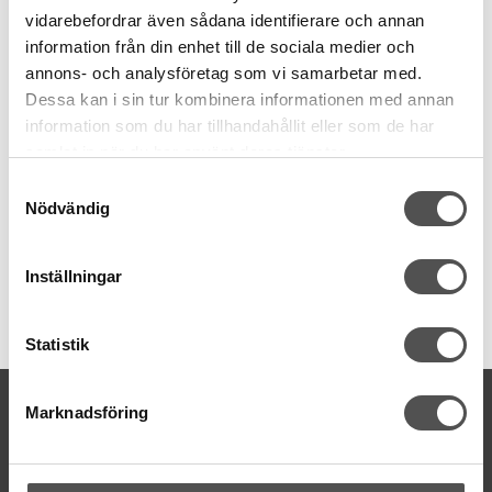
vidarebefordrar även sådana identifierare och annan
information från din enhet till de sociala medier och
annons- och analysföretag som vi samarbetar med.
Dessa kan i sin tur kombinera informationen med annan
Hanseline
Symaskinsolja 1 liter
information som du har tillhandahållit eller som de har
samlat in när du har använt deras tjänster.
Harts- och syrafri olja
Visk. 19 mm²/s vid 40°C
Samtyckesval
Vit tunn parrafinolja
Nödvändig
482 kr
Inställningar
KÖP
Finns i lager
Statistik
KONTAKTA OSS
Marknadsföring
kontakt@symaskinsboden.se
Mailsvar inom 24 timmar