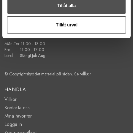
Tel. 018-150525
Tillåt alla
BESÖK OSS
Kungsgatan 70E, 753 41 Uppsala
Tillåt urval
ÖPPETTIDER
Mån-Tor 11:00 - 18:00
Fre 11:00 - 17:00
Lörd Stängt Juli-Aug
villkor
© Copyrightskyddat material på sidan. Se
HANDLA
Villkor
Kontakta oss
Mina favoriter
Logga in
Köp presentkort