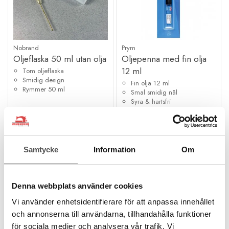
Nobrand
Prym
Oljeflaska 50 ml utan olja
Oljepenna med fin olja
12 ml
Tom oljeflaska
Smidig design
Fin olja 12 ml
Rymmer 50 ml
Smal smidig nål
Syra & hartsfri
79 kr
139 kr
KÖP
KÖP
Samtycke
Information
Om
Finns i lager
Finns i lager
Denna webbplats använder cookies
Vi använder enhetsidentifierare för att anpassa innehållet
och annonserna till användarna, tillhandahålla funktioner
för sociala medier och analysera vår trafik. Vi