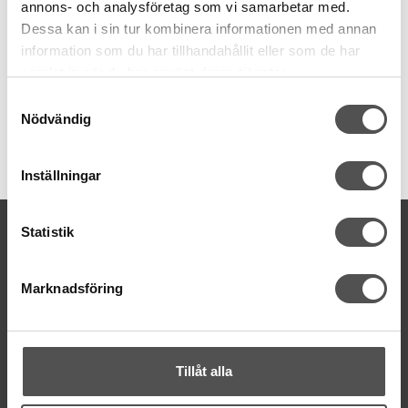
annons- och analysföretag som vi samarbetar med.
Dessa kan i sin tur kombinera informationen med annan
information som du har tillhandahållit eller som de har
samlat in när du har använt deras tjänster.
Samtyckesval
Nödvändig
Inställningar
KONTAKTA OSS
Statistik
kontakt@symaskinsboden.se
Mailsvar inom 24 timmar
Marknadsföring
Tel. 018-150525
BESÖK OSS
Kungsgatan 70E, 753 41 Uppsala
Tillåt alla
ÖPPETTIDER