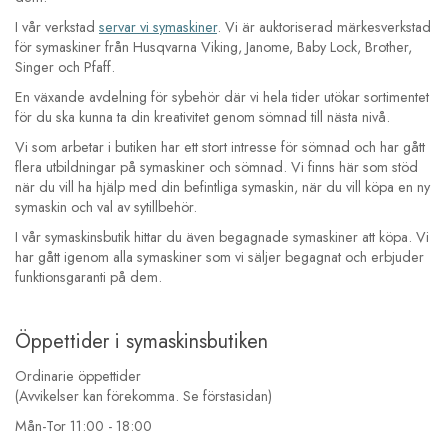
I vår verkstad
servar vi symaskiner
. Vi är auktoriserad märkesverkstad
för symaskiner från Husqvarna Viking, Janome, Baby Lock, Brother,
Singer och Pfaff.
En växande avdelning för sybehör där vi hela tider utökar sortimentet
för du ska kunna ta din kreativitet genom sömnad till nästa nivå.
Vi som arbetar i butiken har ett stort intresse för sömnad och har gått
flera utbildningar på symaskiner och sömnad. Vi finns här som stöd
när du vill ha hjälp med din befintliga symaskin, när du vill köpa en ny
symaskin och val av sytillbehör.
I vår symaskinsbutik hittar du även
begagnade symaskiner
att köpa. Vi
har gått igenom alla symaskiner som vi säljer begagnat och erbjuder
funktionsgaranti på dem.
Öppettider i symaskinsbutiken
Ordinarie öppettider
(Avvikelser kan förekomma. Se förstasidan)
Mån-Tor 11:00 - 18:00