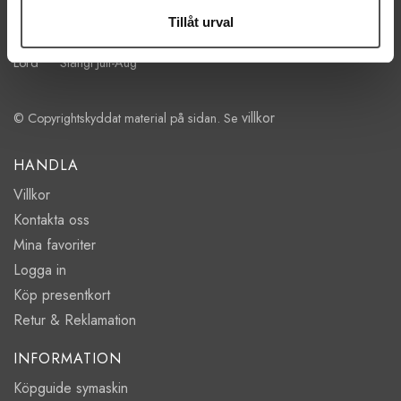
Tillåt urval
Mån-Tor 11:00 - 18:00
Fre 11:00 - 17:00
Lörd Stängt Juli-Aug
villkor
© Copyrightskyddat material på sidan. Se
HANDLA
Villkor
Kontakta oss
Mina favoriter
Logga in
Köp presentkort
Retur & Reklamation
INFORMATION
Köpguide symaskin