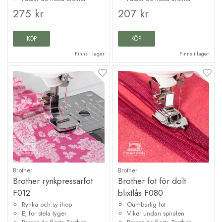
275 kr
207 kr
KÖP
KÖP
Finns i lager
Finns i lager
Brother
Brother
Brother rynkpressarfot
Brother fot för dolt
F012
blixtlås F080
Rynka och sy ihop
Oumbärlig fot
Ej för stela tyger
Viker undan spiralen