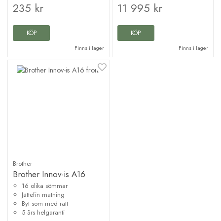
235 kr
11 995 kr
KÖP
KÖP
Finns i lager
Finns i lager
Brother
Brother Innov-is A16
16 olika sömmar
Jättefin matning
Byt söm med ratt
5 års helgaranti