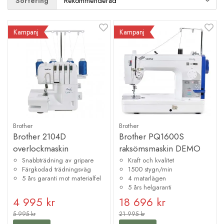
Sortering
Kampanj
Kampanj
Brother
Brother
Brother 2104D
Brother PQ1600S
overlockmaskin
raksömsmaskin DEMO
Snabbträdning av gripare
Kraft och kvalitet
Färgkodad trädningsväg
1500 stygn/min
5 års garanti mot materialfel
4 matarlägen
5 års helgaranti
4 995 kr
18 696 kr
5 995 kr
21 995 kr