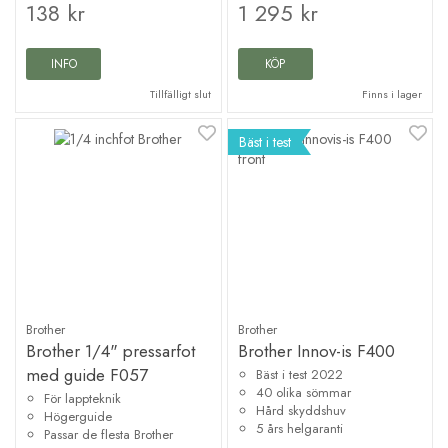
138 kr
1 295 kr
INFO
KÖP
Tillfälligt slut
Finns i lager
Bäst i test
Brother
Brother
Brother 1/4" pressarfot
Brother Innov-is F400
med guide F057
Bäst i test 2022
40 olika sömmar
För lappteknik
Hård skyddshuv
Högerguide
5 års helgaranti
Passar de flesta Brother