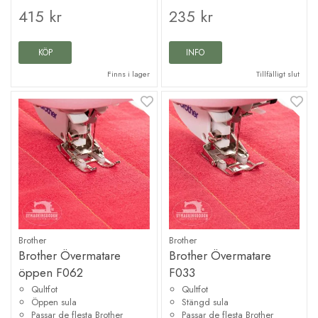
415 kr
235 kr
KÖP
INFO
Finns i lager
Tillfälligt slut
Brother
Brother
Brother Övermatare
Brother Övermatare
öppen F062
F033
Qultfot
Qultfot
Öppen sula
Stängd sula
Passar de flesta Brother
Passar de flesta Brother