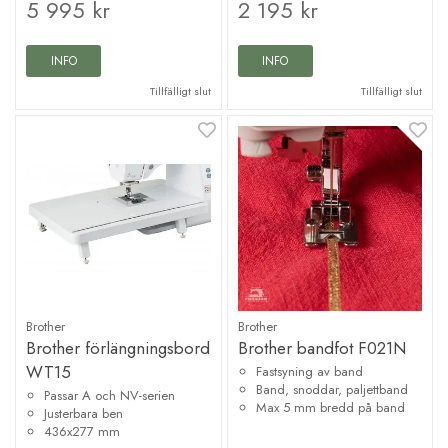
5 995 kr
2 195 kr
INFO
INFO
Tillfälligt slut
Tillfälligt slut
Brother
Brother
Brother förlängningsbord
Brother bandfot F021N
WT15
Fastsyning av band
Band, snoddar, paljettband
Passar A och NV-serien
Max 5 mm bredd på band
Justerbara ben
436x277 mm