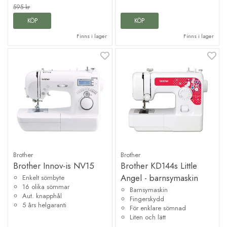
595 kr
KÖP
KÖP
Finns i lager
Finns i lager
Brother
Brother
Brother Innov-is NV15
Brother KD144s Little
Angel - barnsymaskin
Enkelt sömbyte
16 olika sömmar
Barnsymaskin
Aut. knapphål
Fingerskydd
5 års helgaranti
För enklare sömnad
Liten och lätt