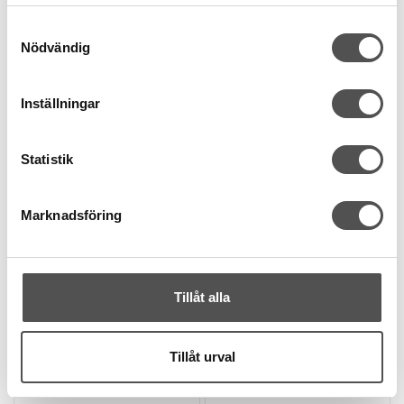
samlat in när du har använt deras tjänster.
235 kr
235 kr
Samtyckesval
Nödvändig
KÖP
KÖP
Finns i lager
Finns i lager
Inställningar
Statistik
Marknadsföring
Tillåt alla
Brother
Brother
Brother Kantbandsvikare
Brother rullpressarfot
justerbar F071
F066
Tillåt urval
För snedslåband 10-40 mm
För plast och skinn
Justerbar bredd
Med rulltrissor
Passar de flesta Brother
Passar de flesta Brother