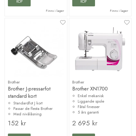
KÖP
KÖP
Finns i lager
Finns i lager
Brother
Brother
Brother J-pressarfot
Brother XN1700
standard kort
Enkel mekanisk
Liggande spole
Standardfot J kort
Fåtal finesser
Passar de flesta Brother
5 års garanti
Med nivålåsning
152 kr
2 695 kr