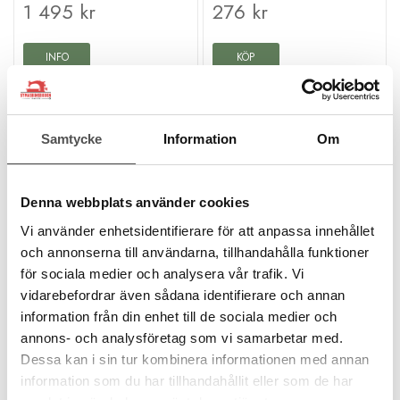
1 495 kr
276 kr
INFO
KÖP
Tillfälligt slut
Finns i lager
Samtycke
Information
Om
Denna webbplats använder cookies
Vi använder enhetsidentifierare för att anpassa innehållet
och annonserna till användarna, tillhandahålla funktioner
för sociala medier och analysera vår trafik. Vi
Brother
Brother
vidarebefordrar även sådana identifierare och annan
Brother smal fållvikare
Brother Picotfot F039N
information från din enhet till de sociala medier och
F002N
Kantfållning
annons- och analysföretag som vi samarbetar med.
Picoteffekt
Smal kantfållning
Dessa kan i sin tur kombinera informationen med annan
Passar de flesta Brother
För tunna tyger
information som du har tillhandahållit eller som de har
Passar de flesta Brother