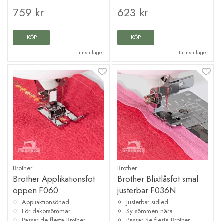
759 kr
623 kr
KÖP
KÖP
Finns i lager
Finns i lager
Brother
Brother
Brother Applikationsfot
Brother Blixtlåsfot smal
öppen F060
justerbar F036N
Appliaktionsönad
Justerbar sidled
För dekorsömmar
Sy sömmen nära
Passar de flesta Brother
Passar de flesta Brother