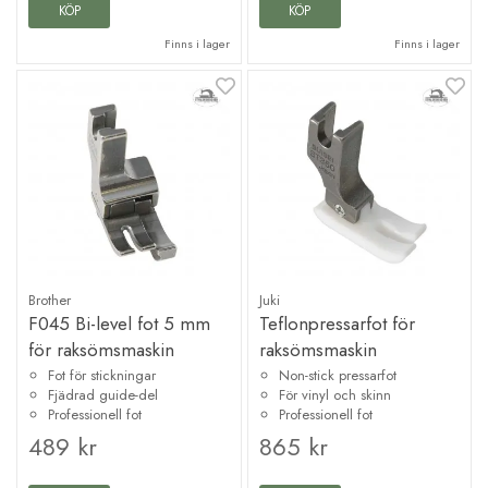
KÖP
KÖP
Finns i lager
Finns i lager
Brother
Juki
F045 Bi-level fot 5 mm
Teflonpressarfot för
för raksömsmaskin
raksömsmaskin
Fot för stickningar
Non-stick pressarfot
Fjädrad guide-del
För vinyl och skinn
Professionell fot
Professionell fot
489 kr
865 kr