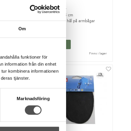
brun
Sys fast
10 x 15 cm
 på armbågar
Täcker hål på armbågar
45 kr
Om
KÖP
Finns i lager
Finns i lager
andahålla funktioner för
n information från din enhet
 tur kombinera informationen
deras tjänster.
Marknadsföring