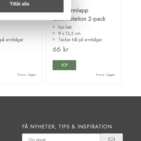
leiber
Prym
Tillåt alla
mocka 2-pack
Prym Ärmlapp
läderimitation 2-pack
Sys fast
9 x 13,5 cm
 på armbågar
Täcker hål på armbågar
66 kr
KÖP
Finns i lager
Finns i lager
FÅ NYHETER, TIPS & INSPIRATION