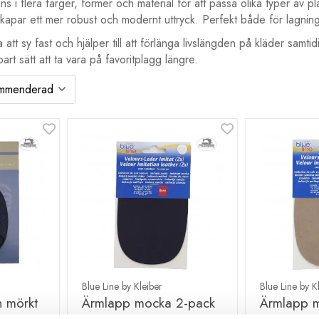
s i flera färger, former och material för att passa olika typer av p
skapar ett mer robust och modernt uttryck. Perfekt både för lagnin
att sy fast och hjälper till att förlänga livslängden på kläder sa
bart sätt att ta vara på favoritplagg längre.
Blue Line by Kleiber
Blue Line by K
n mörkt
Ärmlapp mocka 2-pack
Ärmlapp 