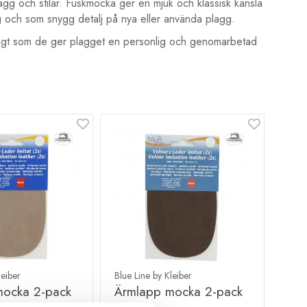
lagg och stilar. Fuskmocka ger en mjuk och klassisk känsla
g och som snygg detalj på nya eller använda plagg.
mtidigt som de ger plagget en personlig och genomarbetad
leiber
Blue Line by Kleiber
mocka 2-pack
Ärmlapp mocka 2-pack