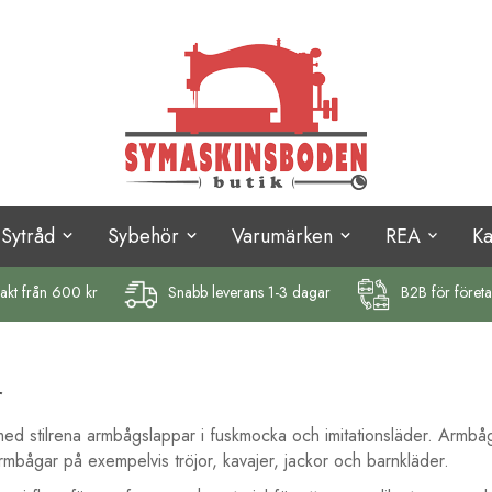
Sytråd
Sybehör
Varumärken
REA
K
rakt
från 600 kr
Snabb leverans 1-3 dagar
B2B för föret
r
 med stilrena armbågslappar i fuskmocka och imitationsläder. Armb
 armbågar på exempelvis tröjor, kavajer, jackor och barnkläder.