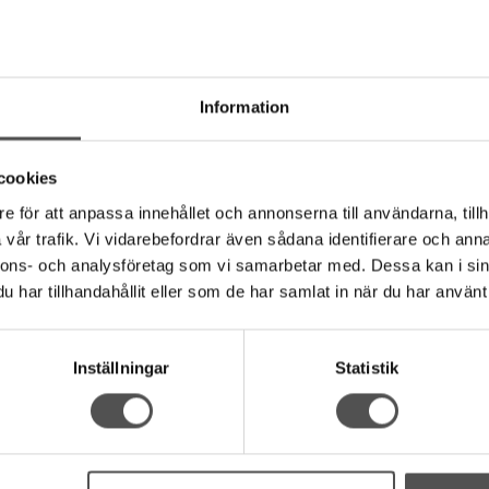
mörkblå
beige
Sys fast
Sys fast
10 x 15 cm
10 x 15 cm
Täcker hål på armbågar
Täcker hål
45 kr
45 kr
Information
KÖP
KÖP
cookies
Finns i lager
Finns i lager
e för att anpassa innehållet och annonserna till användarna, tillh
vår trafik. Vi vidarebefordrar även sådana identifierare och anna
nnons- och analysföretag som vi samarbetar med. Dessa kan i sin
har tillhandahållit eller som de har samlat in när du har använt 
Inställningar
Statistik