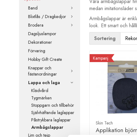
Våra armbågslappar finn
Band
medan imitationsläder 
Blixtlås / Dragkedjor
Armbågslappar är enkla 
Brodera
look. Ett smart och håll
Dagsljuslampor
Sortering
Dekorationer
Förvaring
Kampanj
Hobby Gift Create
Knappar och
fästanordningar
Lappa och laga
Klädvård
Tygmärken
Stoppgarn och tillbehör
Självhäftande laglappar
Påstrykbara laglappar
Skin Tech
Armbågslappar
Applikation björ
Lim och tejp