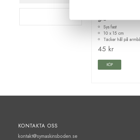
Blue Line by Kleiber
Ärmlapp mocka 
grå
Sys fast
10 x 15 cm
Täcker hål på armb
45 kr
KÖP
KONTAKTA OSS
kontakt@symaskinsboden.se