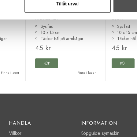
Blue Line by Kleiber
Blue Line by K
Tillåt urval
2-pack
Ärmlapp mocka 2-pack
Ärmlapp 
mörkbrun
svart
Sys fast
Sys fast
10 x 15 cm
10 x 15 cm
ågar
Täcker hål på armbågar
Täcker hål
45 kr
45 kr
KÖP
KÖP
Finns i lager
Finns i lager
HANDLA
INFORMATION
Villkor
Köpguide symaskin