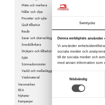
marinblå
Mäta och markera
Påpressbar
Nålar och clips
5,5 x 6,5 cm
Skinnimitation
Pincetter och sylar
30 kr
Samtycke
Quilt tillbehör
38 kr
Resår
KÖP
Saxar och skärverktyg
Denna webbplats använder 
Snedslåvikare
Vi använder enhetsidentifierar
Strykjärn och tillbehör
sociala medier och analysera 
till de sociala medier och a
Sykit
med annan information som du 
Sömnadsmönster
Vadd och mellanlägg
Samtyckesval
Väskmaterial
Nödvändig
Varumärken
REA
Nyheter
Kampanjer