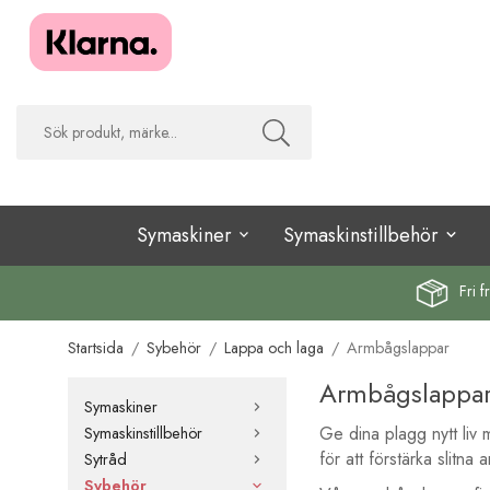
Symaskiner
Symaskinstillbehör
Fri f
Startsida
/
Sybehör
/
Lappa och laga
/
Armbågslappar
Armbågslappa
Symaskiner
Ge dina plagg nytt liv
Symaskinstillbehör
för att förstärka slitna
Sytråd
Sybehör