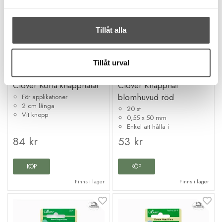
Tillåt alla
Tillåt urval
Clover
Clover
Clover Korta knappnålar
Clover Knappnål
blomhuvud röd
För applikationer
2 cm långa
20 st
Vit knopp
0,55 x 50 mm
Enkel att hålla i
84 kr
53 kr
KÖP
KÖP
Finns i lager
Finns i lager