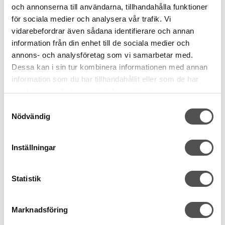
och annonserna till användarna, tillhandahålla funktioner
för sociala medier och analysera vår trafik. Vi
vidarebefordrar även sådana identifierare och annan
information från din enhet till de sociala medier och
annons- och analysföretag som vi samarbetar med.
Dessa kan i sin tur kombinera informationen med annan
Prym
Prym
information som du har tillhandahållit eller som de har
Prym Långa knappnålar
Prym Knappnålar Extra
samlat in när du har använt deras tjänster.
med glashuvud 40g
långa och grova
Samtyckesval
Längd 43 x 0,60 mm
30g
Nödvändig
Härdat stål
0,8 x 48 mm
Glashuvud
No.2/0
204 kr
166 kr
Inställningar
KÖP
KÖP
Statistik
Finns i lager
Finns i lager
Marknadsföring