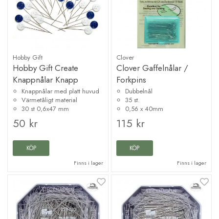
Hobby Gift
Clover
Hobby Gift Create
Clover Gaffelnålar /
Knappnålar Knapp
Forkpins
Knappnålar med platt huvud
Dubbelnål
Värmetåligt material
35 st.
30 st 0,6x47 mm
0,56 x 40mm
50 kr
115 kr
KÖP
KÖP
Finns i lager
Finns i lager