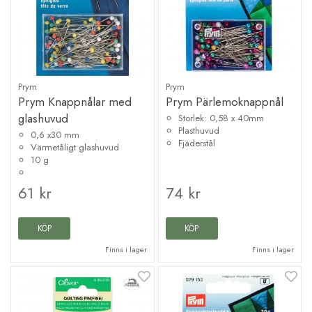
Prym
Prym
Prym Knappnålar med
Prym Pärlemoknappnål
glashuvud
Storlek: 0,58 x 40mm
Plasthuvud
0,6 x30 mm
Fjäderstål
Värmetåligt glashuvud
10 g
61 kr
74 kr
KÖP
KÖP
Finns i lager
Finns i lager