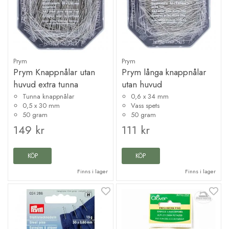
Prym
Prym
Prym Knappnålar utan
Prym långa knappnålar
huvud extra tunna
utan huvud
Tunna knappnålar
0,6 x 34 mm
0,5 x 30 mm
Vass spets
50 gram
50 gram
149 kr
111 kr
KÖP
KÖP
Finns i lager
Finns i lager