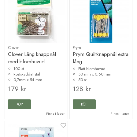
Clover
Prym
Clover Lång knappnål
Prym Quiltknappnål extra
med blomhuvud
lång
100 st
Platt blomhuvud
Rostskyddat stål
50 mm x 0,60 mm
0,7mm x 54 mm
50 st
179 kr
128 kr
KÖP
KÖP
Finns i lager
Finns i lager