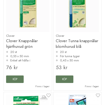
Clover
Clover
Clover Knappnålar
Clover Tunna knappnålar
hjärthuvud grön
blomhuvud blå
20 st
20 st
0,55 x 50 mm
För tunna tyger
Enkel att hålla i
0,45 x 50 mm
76 kr
53 kr
KÖP
KÖP
Finns i lager
Finns i lager