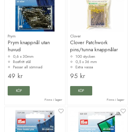
Prym
Clover
Prym knappnål utan
Clover Patchwork
huvud
pins/tunna knappnålar
0,6 x 30mm
100 stycken
Rostfritt stål
0,5 x 36 mm
Passar all sömnad
Extra vassa
49 kr
95 kr
KÖP
KÖP
Finns i lager
Finns i lager