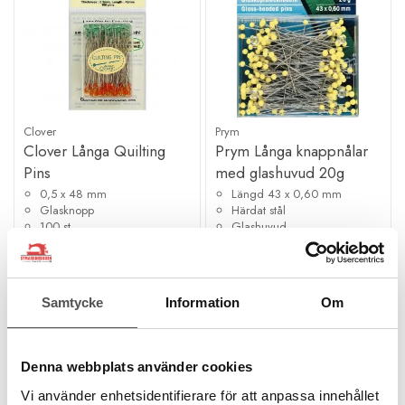
Clover
Prym
Clover Långa Quilting
Prym Långa knappnålar
Pins
med glashuvud 20g
0,5 x 48 mm
Längd 43 x 0,60 mm
Glasknopp
Härdat stål
100 st
Glashuvud
158 kr
111 kr
KÖP
KÖP
Samtycke
Information
Om
Finns i lager
Finns i lager
Denna webbplats använder cookies
Vi använder enhetsidentifierare för att anpassa innehållet