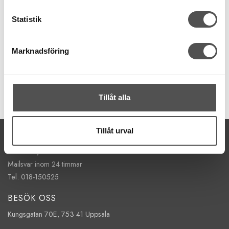
Clover Magnetnåldyna med lock
Vinröd
Statistik
Skyddslock
Nålarna hamnar åt samma håll
255 kr
Marknadsföring
KÖP
Finns i lager
Tillåt alla
Tillåt urval
KONTAKTA OSS
kontakt@symaskinsboden.se
Mailsvar inom 24 timmar
Tel. 018-150525
BESÖK OSS
Kungsgatan 70E, 753 41 Uppsala