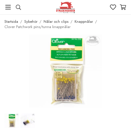
Startsida
/
Sybehör
/
Nålar och clips
/
Knappnålar
/
Clover Patchwork pins/tunna knappnålar