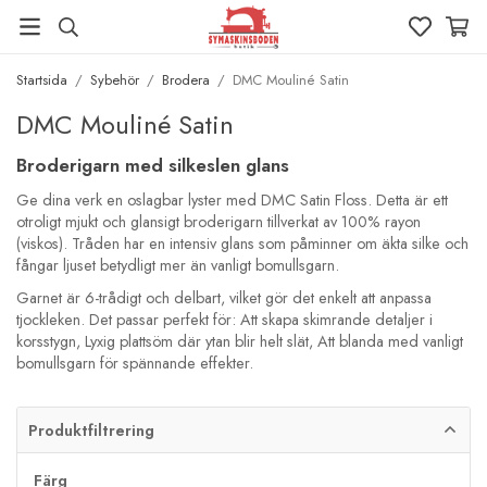
Startsida
/
Sybehör
/
Brodera
/
DMC Mouliné Satin
DMC Mouliné Satin
Broderigarn med silkeslen glans
Ge dina verk en oslagbar lyster med DMC Satin Floss. Detta är ett
otroligt mjukt och glansigt broderigarn tillverkat av 100% rayon
(viskos). Tråden har en intensiv glans som påminner om äkta silke och
fångar ljuset betydligt mer än vanligt bomullsgarn.
Garnet är 6-trådigt och delbart, vilket gör det enkelt att anpassa
tjockleken. Det passar perfekt för: Att skapa skimrande detaljer i
korsstygn, Lyxig plattsöm där ytan blir helt slät, Att blanda med vanligt
bomullsgarn för spännande effekter.
Produktfiltrering
Färg