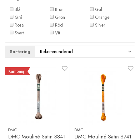
Blå
Brun
Gul
Grå
Grön
Orange
Rosa
Röd
Silver
Svart
Vit
Sortering
Kampanj
DMC
DMC
DMC Mouliné Satin S841
DMC Mouliné Satin S741