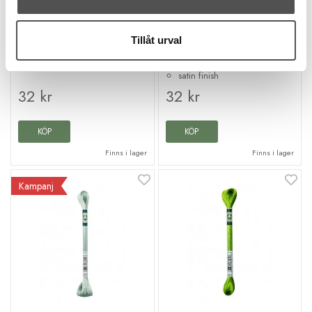
DMC Mouliné Satin
DMC Mouliné Satin S601
S602
6 trådar
8 meter
Tillåt urval
8 meter
100% rayon
100% rayon
färgbeständig
satin finish
satin finish
32 kr
32 kr
KÖP
KÖP
Finns i lager
Finns i lager
Kampanj