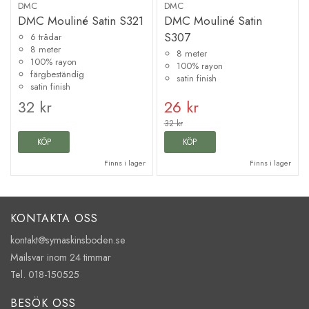
DMC
DMC
DMC Mouliné Satin S321
DMC Mouliné Satin
S307
6 trådar
8 meter
8 meter
100% rayon
100% rayon
färgbeständig
satin finish
satin finish
32 kr
26 kr
32 kr
KÖP
KÖP
Finns i lager
Finns i lager
KONTAKTA OSS
kontakt@symaskinsboden.se
Mailsvar inom 24 timmar
Tel. 018-150525
BESÖK OSS