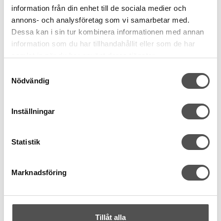
information från din enhet till de sociala medier och
6 trådar
8 meter
8 meter
100% rayon
annons- och analysföretag som vi samarbetar med.
100% rayon
satin finish
Dessa kan i sin tur kombinera informationen med annan
färgbeständig
information som du har tillhandahållit eller som de har
satin finish
samlat in när du har använt deras tjänster.
32 kr
26 kr
Samtyckesval
32 kr
Nödvändig
KÖP
INFO
Finns i lager
Tillfälligt slut
Inställningar
Statistik
Marknadsföring
DMC
DMC
Tillåt alla