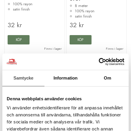
100% rayon
8 meter
satin finish
100% rayon
satin finish
32 kr
32 kr
KÖP
KÖP
Finns i lager
Finns i lager
Kampanj
Samtycke
Information
Om
Denna webbplats använder cookies
Vi använder enhetsidentifierare för att anpassa innehållet
och annonserna till användarna, tillhandahålla funktioner
DMC
DMC
för sociala medier och analysera vår trafik. Vi
DMC Mouliné Satin
DMC Mouliné Satin
vidarebefordrar även sådana identifierare och annan
S820
S800