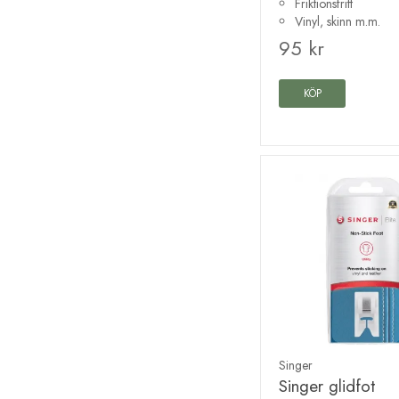
Friktionsfritt
Vinyl, skinn m.m.
95 kr
KÖP
Singer
Singer glidfot