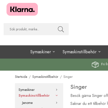
Symaskiner
Symaskinstillbehör
Fri f
Startsida
/
Symaskinstillbehör
/
Singer
Singer
Symaskiner
Besök gärna Singer offic
Symaskinstillbehör
Janome
Saknar du ett tillbehör