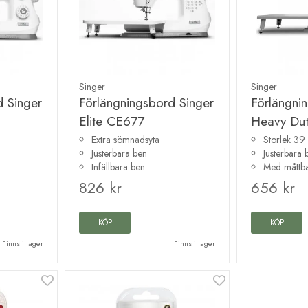
Singer
Singer
d Singer
Förlängningsbord Singer
Förlängni
Elite CE677
Heavy Dut
Extra sömnadsyta
Storlek 39
Justerbara ben
Justerbara 
Infällbara ben
Med måttb
826 kr
656 kr
KÖP
KÖP
Finns i lager
Finns i lager