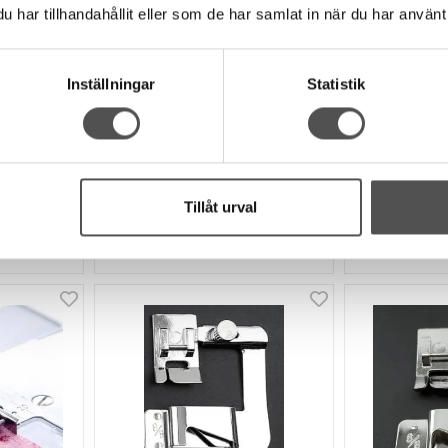
har tillhandahållit eller som de har samlat in när du har använt 
Singer
Singer
Singer blixtlåsfot
Singer fåll
Standard blixlåsfot
3 mm smal 
Inställningar
Statistik
För blixtlås och passpoal
Viker in rå
Passar de flesta Singer
För tunna 
68 kr
85 kr
Tillåt urval
KÖP
INFO
Tillfälligt slut
Finns i lager