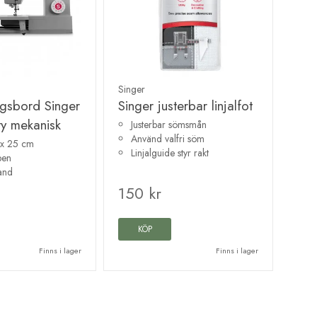
Singer
ngsbord Singer
Singer justerbar linjalfot
y mekanisk
Justerbar sömsmån
Använd valfri söm
 x 25 cm
Linjalguide styr rakt
ben
and
150 kr
KÖP
Finns i lager
Finns i lager