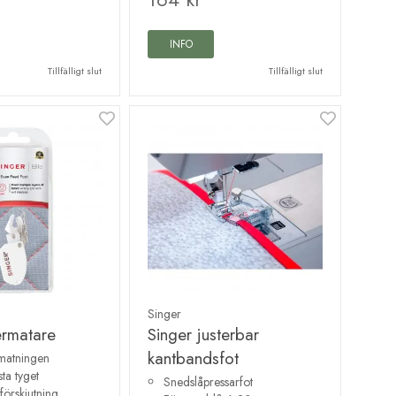
INFO
Tillfälligt slut
Tillfälligt slut
Singer
ermatare
Singer justerbar
kantbandsfot
 matningen
ta tyget
Snedslåpressarfot
förskjutning