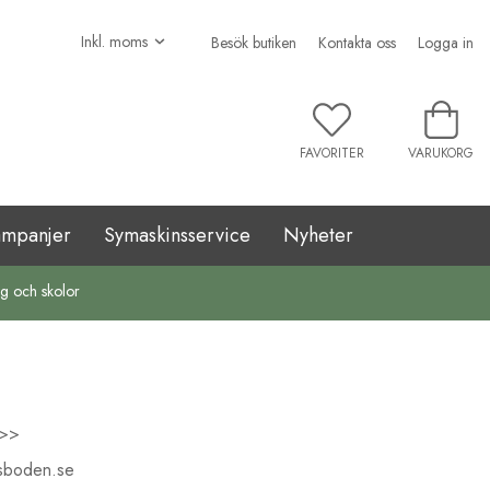
Besök butiken
Kontakta oss
Logga in
FAVORITER
VARUKORG
ampanjer
Symaskinsservice
Nyheter
ag och skolor
 >>
insboden.se