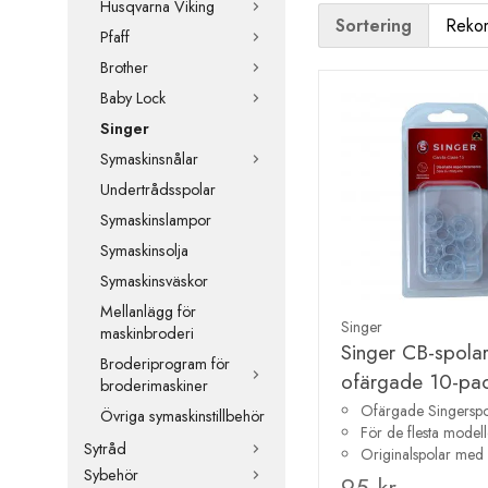
Husqvarna Viking
Sortering
Pfaff
Brother
Baby Lock
Singer
Symaskinsnålar
Undertrådsspolar
Symaskinslampor
Symaskinsolja
Symaskinsväskor
Mellanlägg för
Singer
maskinbroderi
Singer CB-spola
Broderiprogram för
ofärgade 10-pa
broderimaskiner
Ofärgade Singerspo
Övriga symaskinstillbehör
För de flesta modell
Sytråd
Originalspolar med
Sybehör
95 kr