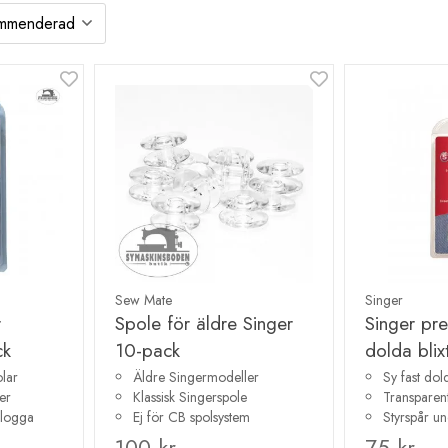
Sew Mate
Singer
r
Spole för äldre Singer
Singer pre
ck
10-pack
dolda blix
lar
Äldre Singermodeller
Sy fast dold
er
Klassisk Singerspole
Transparent
 logga
Ej för CB spolsystem
Styrspår und
100 kr
75 kr