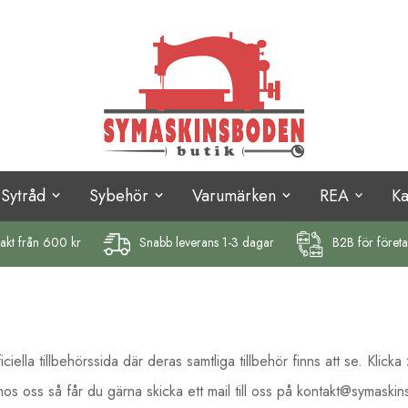
Sytråd
Sybehör
Varumärken
REA
K
rakt
från 600 kr
Snabb leverans 1-3 dagar
B2B för föret
iella tillbehörssida där deras samtliga tillbehör finns att se.
Klicka
 hos oss så får du gärna skicka ett mail till oss på kontakt@symask