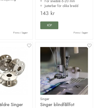
För snedslå 6-20 mm
Justerbar för olika bredd
143 kr
KÖP
Finns i lager
Finns i lager
Singer
 äldre Singer
Singer blindfållfot