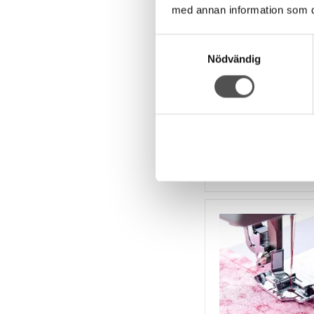
med annan information som du 
Singer
Singer Standard
Samtyckesval
pressarfot
Nödvändig
Universalfoten
Monterad som ny
Passar de flesta
66 kr
INFO