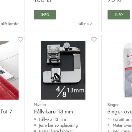
INFO
INFO
Tillfälligt slut
Tillfälligt slut
Nivatex
Singer
rfot 7
Fållvikare 13 mm
Singer öv
Fållviker 13 mm
Förbättrar
Justerbar sömplacering
Matar övers
Passar flera fabrikat
Reducerar 