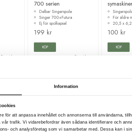
700 serien
symaskiner
Delbar Singerspole
Singerspola
Singer 700+Futura
För äldre 
Ej för spolkapsel
20,5 x 6,2
199 kr
100 kr
KÖP
KÖP
Finns i lager
Finns i lager
Information
cookies
e för att anpassa innehållet och annonserna till användarna, tillh
vår trafik. Vi vidarebefordrar även sådana identifierare och anna
nnons- och analysföretag som vi samarbetar med. Dessa kan i sin