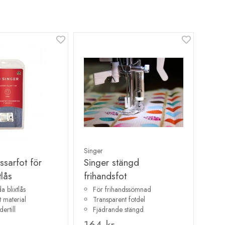
Singer
ssarfot för
Singer stängd
tlås
frihandsfot
a blixtlås
För frihandssömnad
 material
Transparent fotdel
ertill
Fjädrande stängd
164 kr