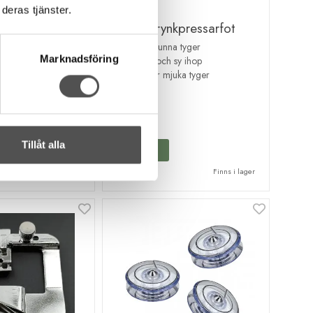
deras tjänster.
Singer
vikare
Singer rynkpressarfot
fåll
Rynka tunna tyger
Marknadsföring
kanten
Rynka och sy ihop
mjuka tyger
Bäst för mjuka tyger
69 kr
Tillåt alla
KÖP
Tillfälligt slut
Finns i lager