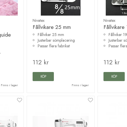
Nivatex
Nivatex
Fållvikare 25 mm
Fållvikar
guide
Fållviker 25 mm
Fållviker 
Justerbar sömplacering
Justerbar 
Passar flera fabrikat
Passar flera
r
112 kr
112 kr
KÖP
KÖP
Finns i lager
Finns i lager