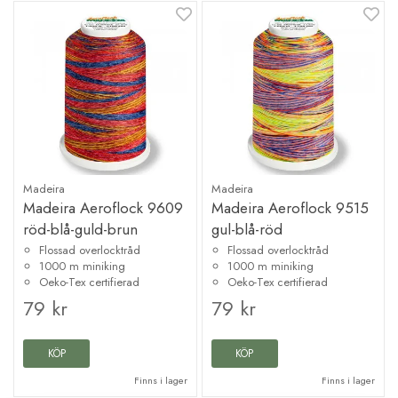
Madeira
Madeira
Madeira Aeroflock 9609
Madeira Aeroflock 9515
röd-blå-guld-brun
gul-blå-röd
Flossad overlocktråd
Flossad overlocktråd
1000 m miniking
1000 m miniking
Oeko-Tex certifierad
Oeko-Tex certifierad
79 kr
79 kr
KÖP
KÖP
Finns i lager
Finns i lager