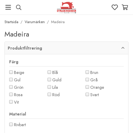
Startsida
/
Varumärken
/
Madeira
Madeira
Produktfiltrering
Färg
Beige
Blå
Brun
Gul
Guld
Grå
Grön
Lila
Orange
Rosa
Röd
Svart
Vit
Material
Rivbart