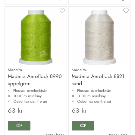
Madeira
Madeira
Madeira Aeroflock 8990
Madeira Aeroflock 8821
äppelgrön
sand
Flossad overlocktråd
Flossad overlocktråd
1000 m miniking
1000 m miniking
Oeko-Tex certifierad
Oeko-Tex certifierad
63 kr
63 kr
KÖP
KÖP
Finns i lager
Finns i lager