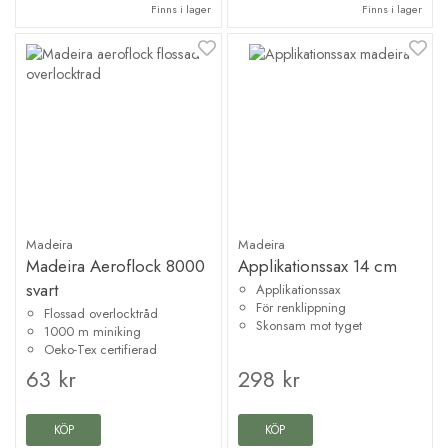
Finns i lager
Finns i lager
Madeira
Madeira
Madeira Aeroflock 8000
Applikationssax 14 cm
svart
Applikationssax
För renklippning
Flossad overlocktråd
Skonsam mot tyget
1000 m miniking
Oeko-Tex certifierad
63 kr
298 kr
KÖP
KÖP