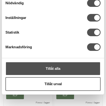
Nödvändig
Inställningar
Statistik
Marknadsföring
Madeira
Madeira
Madeira Aeroflock 8100
Madeira Aeroflock 9984
pärlgrå
begonia
Flossad overlocktråd
Flossad overlocktråd
Tillåt alla
1000 m miniking
1000 m miniking
Oeko-Tex certifierad
Oeko-Tex certifierad
63 kr
63 kr
Tillåt urval
KÖP
KÖP
Finns i lager
Finns i lager