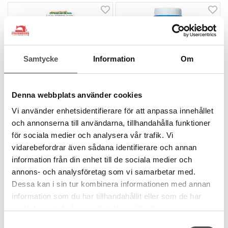
Samtycke
Information
Om
Denna webbplats använder cookies
Madeira
Madeira
Vi använder enhetsidentifierare för att anpassa innehållet
Madeira Aeroflock 9506
Madeira Aeroflock 8941
och annonserna till användarna, tillhandahålla funktioner
gul-rosa
himmelsblå
för sociala medier och analysera vår trafik. Vi
Flossad overlocktråd
Flossad overlocktråd
vidarebefordrar även sådana identifierare och annan
1000 m miniking
1000 m miniking
information från din enhet till de sociala medier och
Oeko-Tex certifierad
Oeko-Tex certifierad
annons- och analysföretag som vi samarbetar med.
79 kr
63 kr
Dessa kan i sin tur kombinera informationen med annan
information som du har tillhandahållit eller som de har
KÖP
KÖP
samlat in när du har använt deras tjänster.
Finns i lager
Finns i lager
Samtyckesval