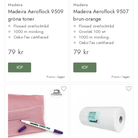
Madeira
Madeira
Madeira Aeroflock 9509
Madeira Aeroflock 9507
gröna toner
brun-orange
Flossad overlocktråd
Flossad overlocktråd
1000 m miniking
Grovlek 100 wt
Oeko-Tex certifierad
1000 m miniking
Oeko-Tex certifierad
79 kr
79 kr
KÖP
KÖP
Finns i lager
Finns i lager