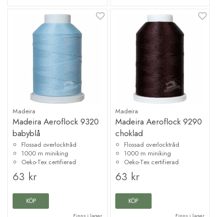
Madeira
Madeira
Madeira Aeroflock 9320
Madeira Aeroflock 9290
babyblå
choklad
Flossad overlocktråd
Flossad overlocktråd
1000 m miniking
1000 m miniking
Oeko-Tex certifierad
Oeko-Tex certifierad
63 kr
63 kr
KÖP
KÖP
Finns i lager
Finns i lager