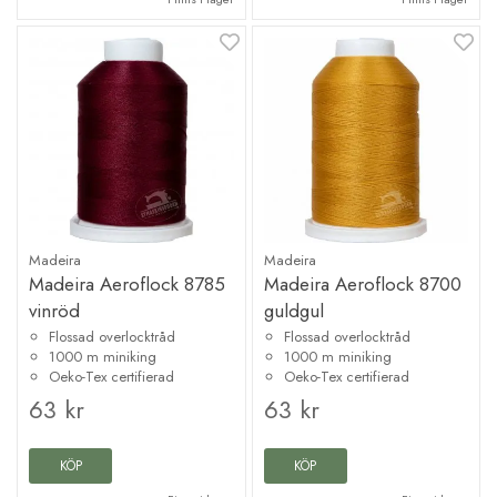
Madeira
Madeira
Madeira Aeroflock 8785
Madeira Aeroflock 8700
vinröd
guldgul
Flossad overlocktråd
Flossad overlocktråd
1000 m miniking
1000 m miniking
Oeko-Tex certifierad
Oeko-Tex certifierad
63 kr
63 kr
KÖP
KÖP