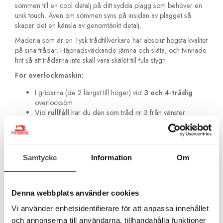
sömmen till en cool detalj på ditt sydda plagg som behöver en
unik touch. Även om sömmen syns på insidan av plagget så
skapar det en känsla av genomtänkt detalj.
Maderia som är en Tysk trådtillverkare har absolut högsta kvalitet
på sina trådar. Häpnadsväckande jämna och släta, och tvinnade
fint så att trådarna inte skall vara skälet till fula stygn.
För overlockmaskin:
I griparna (de 2 längst till höger) vid
3 och 4-trådig
overlocksöm
Vid
rullfåll
har du den som tråd nr 3 från vänster
(övergripare)
För covermaskinen:
För Covermaskinen om du vill ha den som nåltrådar. 1, 2
Samtycke
Information
Om
eller 3 nålars.
Baksidan av coversömmen är dekorativ och du kan med
fördel sy den från fel håll för att då snygga detaljer på
Denna webbplats använder cookies
dina plagg. Du kan använda en overlocktråd där, men vi
rekommenderar t ex enn flossad tråd som fyller ut mer.
Vi använder enhetsidentifierare för att anpassa innehållet
Det är den 4:e tråden fr. vänster som du skall byta då.
och annonserna till användarna, tillhandahålla funktioner