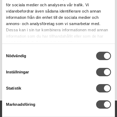
för sociala medier och analysera vår trafik. Vi
vidarebefordrar även sådana identifierare och annan
100% polyester
information från din enhet till de sociala medier och
Grovlek 125 wt
annons- och analysföretag som vi samarbetar med.
Krymper inte
1200 m miniking
Dessa kan i sin tur kombinera informationen med annan
Oeko-Tex certifierad
information som du har tillhandahållit eller som de har
Tillverkad i Tyskland
samlat in när du har använt deras tjänster.
Samtyckesval
Nödvändig
Inställningar
Statistik
Artikelnummer:
9118-9510
Marknadsföring
KONTAKTA OSS
kontakt@symaskinsboden.se