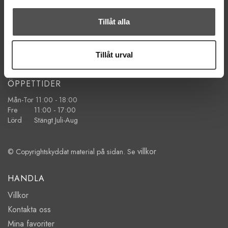
Mailsvar inom 24 timmar
Tillåt alla
Tel. 018-150525
BESÖK OSS
Tillåt urval
Kungsgatan 70E, 753 41 Uppsala
ÖPPETTIDER
Mån-Tor 11:00 - 18:00
Fre 11:00 - 17:00
Lörd Stängt Juli-Aug
villkor
© Copyrightskyddat material på sidan. Se
HANDLA
Villkor
Kontakta oss
Mina favoriter