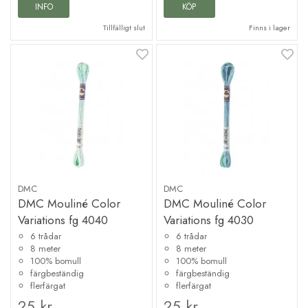
INFO
KÖP
Tillfälligt slut
Finns i lager
DMC
DMC
DMC Mouliné Color
DMC Mouliné Color
Variations fg 4040
Variations fg 4030
6 trådar
6 trådar
8 meter
8 meter
100% bomull
100% bomull
färgbeständig
färgbeständig
flerfärgat
flerfärgat
25 kr
25 kr