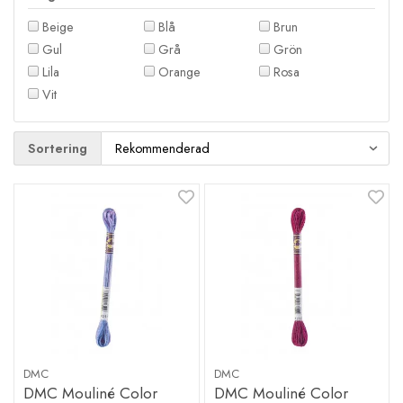
Beige
Blå
Brun
Gul
Grå
Grön
Lila
Orange
Rosa
Vit
Sortering
DMC
DMC
DMC Mouliné Color
DMC Mouliné Color