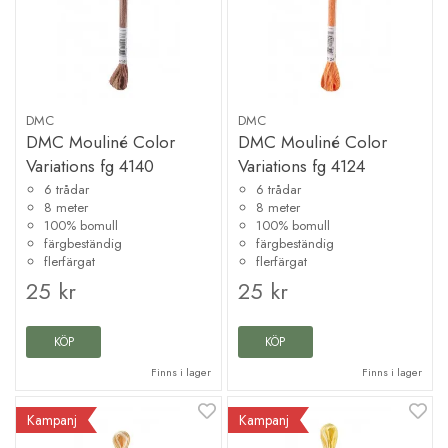
DMC
DMC
DMC Mouliné Color
DMC Mouliné Color
Variations fg 4140
Variations fg 4124
6 trådar
6 trådar
8 meter
8 meter
100% bomull
100% bomull
färgbeständig
färgbeständig
flerfärgat
flerfärgat
25 kr
25 kr
KÖP
KÖP
Finns i lager
Finns i lager
Kampanj
Kampanj