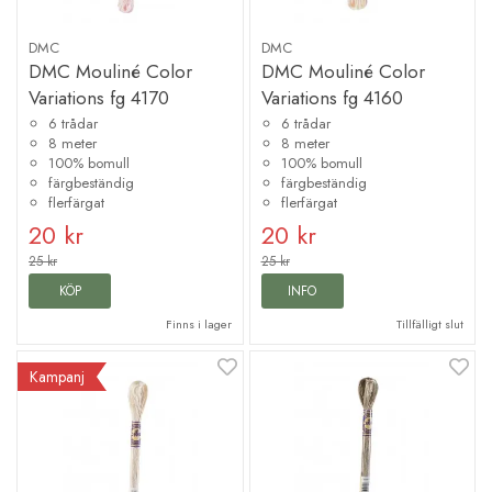
DMC
DMC
DMC Mouliné Color
DMC Mouliné Color
Variations fg 4170
Variations fg 4160
6 trådar
6 trådar
8 meter
8 meter
100% bomull
100% bomull
färgbeständig
färgbeständig
flerfärgat
flerfärgat
20 kr
20 kr
25 kr
25 kr
KÖP
INFO
Finns i lager
Tillfälligt slut
Kampanj