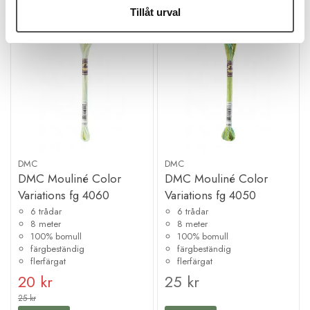
Finns i lager
Finns i lager
Tillåt urval
Kampanj
DMC
DMC
DMC Mouliné Color
DMC Mouliné Color
Variations fg 4060
Variations fg 4050
6 trådar
6 trådar
8 meter
8 meter
100% bomull
100% bomull
färgbeständig
färgbeständig
flerfärgat
flerfärgat
20 kr
25 kr
25 kr