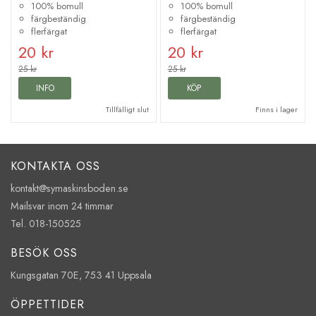
100% bomull
100% bomull
färgbeständig
färgbeständig
flerfärgat
flerfärgat
20 kr
20 kr
25 kr
25 kr
INFO
KÖP
Tillfälligt slut
Finns i lager
KONTAKTA OSS
kontakt@symaskinsboden.se
Mailsvar inom 24 timmar
Tel. 018-150525
BESÖK OSS
Kungsgatan 70E, 753 41 Uppsala
ÖPPETTIDER