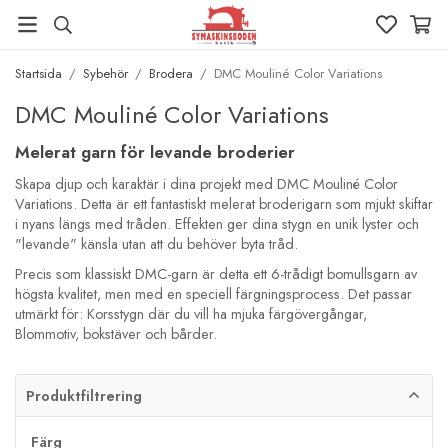
Startsida
/
Sybehör
/
Brodera
/
DMC Mouliné Color Variations
DMC Mouliné Color Variations
Melerat garn för levande broderier
Skapa djup och karaktär i dina projekt med DMC Mouliné Color
Variations. Detta är ett fantastiskt melerat broderigarn som mjukt skiftar
i nyans längs med tråden. Effekten ger dina stygn en unik lyster och
"levande" känsla utan att du behöver byta tråd.
Precis som klassiskt DMC-garn är detta ett 6-trådigt bomullsgarn av
högsta kvalitet, men med en speciell färgningsprocess. Det passar
utmärkt för: Korsstygn där du vill ha mjuka färgövergångar,
Blommotiv, bokstäver och bårder.
Produktfiltrering
Färg