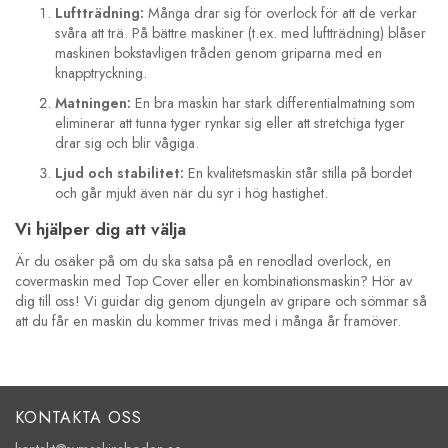
Luftträdning:
Många drar sig för overlock för att de verkar
svåra att trä. På bättre maskiner (t.ex. med luftträdning) blåser
maskinen bokstavligen tråden genom griparna med en
knapptryckning.
Matningen:
En bra maskin har stark differentialmatning som
eliminerar att tunna tyger rynkar sig eller att stretchiga tyger
drar sig och blir vågiga.
Ljud och stabilitet:
En kvalitetsmaskin står stilla på bordet
och går mjukt även när du syr i hög hastighet.
Vi hjälper dig att välja
Är du osäker på om du ska satsa på en renodlad overlock, en
covermaskin med Top Cover eller en kombinationsmaskin? Hör av
dig till oss! Vi guidar dig genom djungeln av gripare och sömmar så
att du får en maskin du kommer trivas med i många år framöver.
KONTAKTA OSS