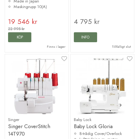
Made in Japan
Maskingrupp 10(A)
19 546 kr
4 795 kr
22 995 kr
KÖP
INFO
Finns i lager
Tillfälligt slut
Singer
Baby Lock
Singer CoverStitch
Baby Lock Gloria
14T970
8-trådig Cover/Overlock