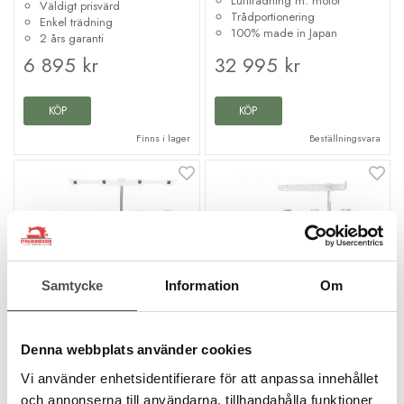
Luftträdning m. motor
Väldigt prisvärd
Trådportionering
Enkel trädning
100% made in Japan
2 års garanti
6 895 kr
32 995 kr
KÖP
KÖP
Finns i lager
Beställningsvara
Samtycke
Information
Om
Baby Lock
Baby Lock
Denna webbplats använder cookies
Baby Lock Acclaim
Baby Lock Victory
Vi använder enhetsidentifierare för att anpassa innehållet
4-trådig overlockmaskin
Overlockmaskin
och annonserna till användarna, tillhandahålla funktioner