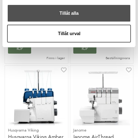
Enklaste trädningen
Top-of-the-line
Mycket stygnsäker
Coverlock och overlock
Tillåt alla
100% made in Japan
5 trådig säkerhetssöm
Unikt användarstöd
20 495 kr
29 995 kr
Tillåt urval
KÖP
KÖP
Finns i lager
Beställningsvara
Husqvarna Viking
Janome
Husqvarna Viking Amber
Janome AirThread