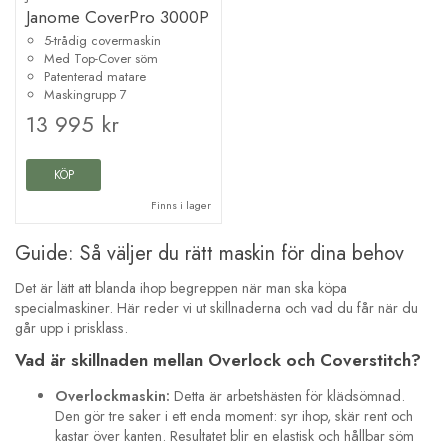
Janome CoverPro 3000P
5-trådig covermaskin
Med Top-Cover söm
Patenterad matare
Maskingrupp 7
13 995 kr
KÖP
Finns i lager
Guide: Så väljer du rätt maskin för dina behov
Det är lätt att blanda ihop begreppen när man ska köpa
specialmaskiner. Här reder vi ut skillnaderna och vad du får när du
går upp i prisklass.
Vad är skillnaden mellan Overlock och Coverstitch?
Overlockmaskin:
Detta är arbetshästen för klädsömnad.
Den gör tre saker i ett enda moment: syr ihop, skär rent och
kastar över kanten. Resultatet blir en elastisk och hållbar söm