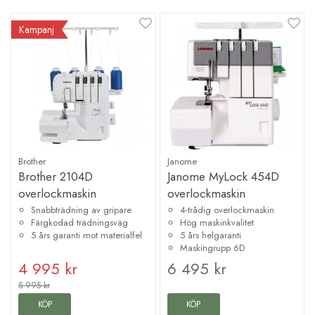
Kampanj
Brother
Janome
Brother 2104D
Janome MyLock 454D
overlockmaskin
overlockmaskin
Snabbträdning av gripare
4-trådig overlockmaskin
Färgkodad trädningsväg
Hög maskinkvalitet
5 års garanti mot materialfel
5 års helgaranti
Maskingrupp 6D
4 995 kr
6 495 kr
5 995 kr
KÖP
KÖP