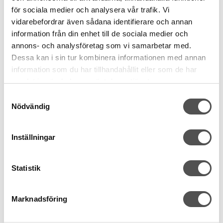
Luftträdning alla trådar
Luftträdning
för sociala medier och analysera vår trafik. Vi
Automatisk trådleverans
Trådportionering
100% made in Japan
100% made in Japan
vidarebefordrar även sådana identifierare och annan
information från din enhet till de sociala medier och
22 995 kr
15 495 kr
annons- och analysföretag som vi samarbetar med.
Dessa kan i sin tur kombinera informationen med annan
KÖP
KÖP
information som du har tillhandahållit eller som de har
samlat in när du har använt deras tjänster.
Finns i lager
Finns i lager
Samtyckesval
Nödvändig
Inställningar
Statistik
Marknadsföring
Baby Lock
Husqvarna Viking
Baby Lock Euphoria
Husqvarna Viking Amber
Air S|600
Cover Stitch maskin