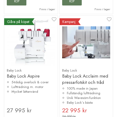
KÖP
KÖP
Finns i lager
Finns i lager
Gåva på köpet
Kampanj
Baby Lock
Baby Lock
Baby Lock Aspire
Baby Lock Acclaim med
pressarfotskit och tråd
5-trådig overlock & cover
Luftträdning m. motor
100% made in Japan
Mycket lättanvänd
Fullständig luftträdning
Unik Wavesöm-funktion
Baby Lock´s bästa
27 995 kr
22 995 kr
26 590 kr