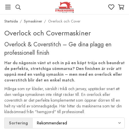
Startsida
/
Symaskiner
/
Overlock och Cover
Overlock och Covermaskiner
Overlock & Coverstitch – Ge dina plagg en
professionell finish
Har du någonsin vänt ut och in på en köpt tröja och beundrat
de perfekta, stretchiga sömmarna? Den finishen är svår att
uppnå med en vanlig symaskin – men med en overlock eller
coverstitch blir det en enkel match.
Många som syr kläder, särskilt i trikå och jersey, upptäcker snart att
den vanliga symaskinen inte riktigt räcker till. En overlock eller
coverstitch är det perfekta komplementet som öppnar dörren till en
helt ny värld av sömnadsgädje. Här hittar du maskinerna som tar din
klädsömnad från "hemgjord" till professionell.
Sortering