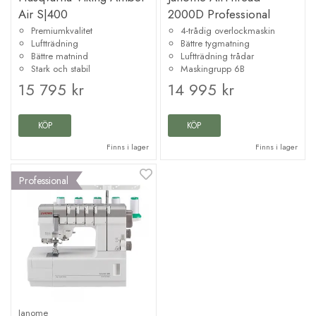
Air S|400
2000D Professional
Premiumkvalitet
4-trådig overlockmaskin
Luftträdning
Bättre tygmatning
Bättre matnind
Luftträdning trådar
Stark och stabil
Maskingrupp 6B
15 795 kr
14 995 kr
KÖP
KÖP
Finns i lager
Finns i lager
Professional
Janome