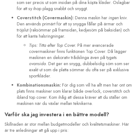
som ser precis ut som insidan på dina köpta kläder. Oslagbar
för att sy ihop plagg snabbt och snyggt.
Coverstitch (Covermaskin):
Denna maskin har
ingen
kniv.
Den används primärt för att sy snygga fållar på ärmar och
tröjslut (raksömmar på framsidan, kedjesöm på baksidan) och
för att kanta halsringningar.
Tips: Titta efter Top Cover.
På mer avancerade
covermaskiner finns funktionen Top Cover. Då lägger
maskinen en dekorativ trådslinga även på tygets
ovansida
. Det ger en snygg, dubbelsidig söm som ser
exakt ut som de platta sömmar du ofta ser på exklusiva
sportkläder.
Kombinationsmaskin:
För dig som vill ha allt men har ont om
plats finns maskiner som klarar både overlock, coverstitch och
ibland top cover. Kom ihåg att dessa kräver att du ställer om
maskinen när du växlar mellan teknikerna.
Varför ska jag investera i en bättre modell?
Skillnaden är stor mellan budgetmodeller och kvalitetsmaskiner. Här
är tre anledningar att gå upp i pris: