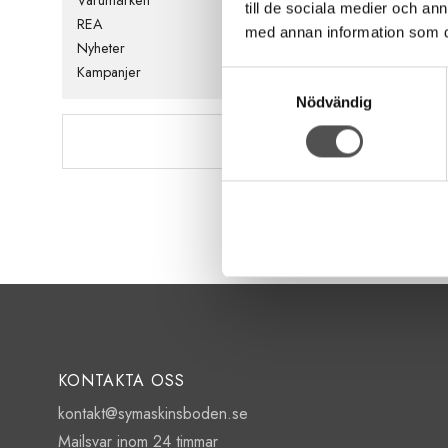
Kraft och kvalitet
till de sociala medier och a
REA
1500 stygn/min
med annan information som du 
4 matarlägen
Nyheter
5 års helgaranti
Kampanjer
Samtyckesval
Nödvändig
18 696 kr
21 995 kr
KÖP
KONTAKTA OSS
kontakt@symaskinsboden.se
Mailsvar inom 24 timmar