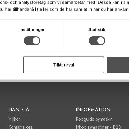
Semi-profesionell
4-trådig ov
nnons- och analysföretag som vi samarbetar med. Dessa kan i sin
Chain-off, sy utanför tyget
Luftträdnin
har tillhandahållit eller som de har samlat in när du har använt 
Luftträdning motoriserad
Aut.trådsp
Made in Japan
Made in J
Maskingrupp 11
Maskingrup
Inställningar
Statistik
17 421 kr
19 546 
20 495 kr
22 995 kr
KÖP
KÖP
Finns i lager
Finns i lager
Tillåt urval
HANDLA
INFORMATION
Villkor
Köpguide symaskin
Kontakta oss
Inköp symaskiner - B2B