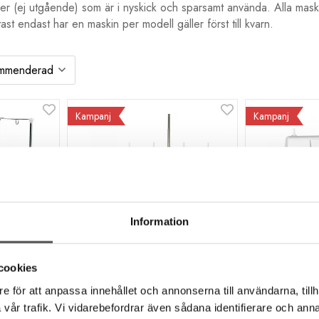
ler (ej utgående) som är i nyskick och sparsamt använda. Alla maski
tast endast har en maskin per modell gäller först till kvarn.
Kampanj
Kampanj
Information
Baby Lock
Baby Lock
cookies
S
Baby Lock Euphoria
Baby Lock
e för att anpassa innehållet och annonserna till användarna, tillh
 DEMO
Coverstitch - DEMO
overlockm
vår trafik. Vi vidarebefordrar även sådana identifierare och anna