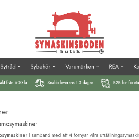
Sytråd
Sybehör
Varumärken
REA
K
rakt
från 600 kr
Snabb leverans 1-3 dagar
B2B för föret
ner
Demosymaskiner
mosymaskiner
I samband med att vi förnyar våra utställningssymaskin