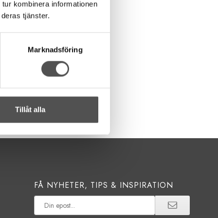
erlock
 tur kombinera informationen
g
deras tjänster.
änning
apan
p 10(A)
Marknadsföring
kr
Finns i lager
Tillåt alla
FÅ NYHETER, TIPS & INSPIRATION