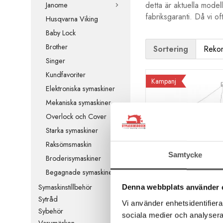
detta är aktuella model
Janome
fabriksgaranti. Då vi of
Husqvarna Viking
Baby Lock
Brother
Sortering
Singer
Kundfavoriter
Kampanj
Elektroniska symaskiner
Mekaniska symaskiner
Overlock och Cover
Starka symaskiner
Raksömsmaskin
Samtycke
Broderisymaskiner
Begagnade symaskiner
Brother
Symaskinstillbehör
Denna webbplats använder 
Brother PQ1600
Sytråd
Vi använder enhetsidentifierar
raksömsmaskin
Sybehör
sociala medier och analysera 
Varumärken