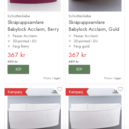
Schnittenliebe
Schnittenliebe
Skräpuppsamlare
Skräpuppsamlare
Babylock Acclaim, Berry
Babylock Acclaim, Guld
Passar Acclaim
Passar Acclaim
3D-printad i EU
3D-printad i EU
Färg Berry
Färg guld
367 kr
367 kr
489 kr
489 kr
KÖP
KÖP
Finns i lager
Finns i lager
Kampanj
Kampanj