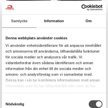
Schnittenliebe
Schnittenliebe
Skräpuppsamlare
Skräpuppsamlare
Samtycke
Information
Om
Babylock Enlighten &
Babylock Evolve, Vit
Evolution, Vit
Passar Evolve
3D-printad i EU
Enlighten & Evolution
Denna webbplats använder cookies
Färg Vit
3D-printad i EU
Färg Vit
Vi använder enhetsidentifierare för att anpassa innehållet
367 kr
367 kr
och annonserna till användarna, tillhandahålla funktioner
för sociala medier och analysera vår trafik. Vi
489 kr
489 kr
vidarebefordrar även sådana identifierare och annan
KÖP
KÖP
information från din enhet till de sociala medier och
Finns i lager
Finns i lager
annons- och analysföretag som vi samarbetar med.
Dessa kan i sin tur kombinera informationen med annan
Kampanj
Kampanj
information som du har tillhandahållit eller som de har
samlat in när du har använt deras tjänster.
Samtyckesval
Nödvändig