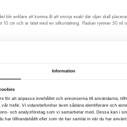
et blir enklare att komma åt att smörja exakt där oljan skall placera
 ut 10 cm och är tätat med en silikontätning. Flaskan rymmer 50 ml
Information
cookies
e för att anpassa innehållet och annonserna till användarna, tillh
Andra köpte även
vår trafik. Vi vidarebefordrar även sådana identifierare och anna
nnons- och analysföretag som vi samarbetar med. Dessa kan i sin
har tillhandahållit eller som de har samlat in när du har använt 