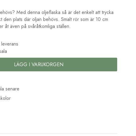
 behövs? Med denna oljeflaska så är det enkelt att trycka
kt den plats där oljan behövs. Smalt rör som är 10 cm
r åt även på svåråtkomliga ställen.
 leverans
sala
LÄGG I VARUKORGEN
la senare
kolor