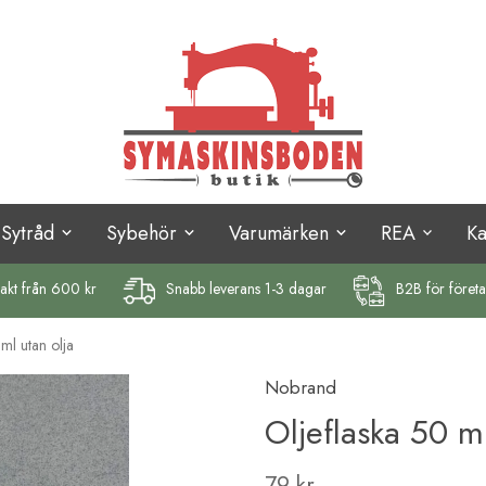
Sytråd
Sybehör
Varumärken
REA
K
rakt
från 600 kr
Snabb leverans 1-3 dagar
B2B för föret
ml utan olja
Nobrand
Oljeflaska 50 ml
79 kr