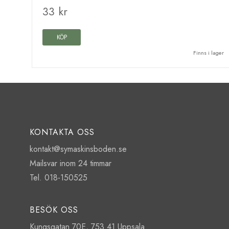
33 kr
KÖP
Finns i lager
KONTAKTA OSS
kontakt@symaskinsboden.se
Mailsvar inom 24 timmar
Tel. 018-150525
BESÖK OSS
Kungsgatan 70E, 753 41 Uppsala