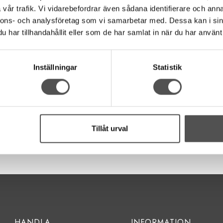
vår trafik. Vi vidarebefordrar även sådana identifierare och anna
nnons- och analysföretag som vi samarbetar med. Dessa kan i sin
er. Fin tunn vitolja som är Harts- och Syrafri i bästa kvalitet.
har tillhandahållit eller som de har samlat in när du har använt 
Inställningar
Statistik
ja lås, dörrar, cykeln med mera.
Tillåt urval
HANDLA
INFORMATION