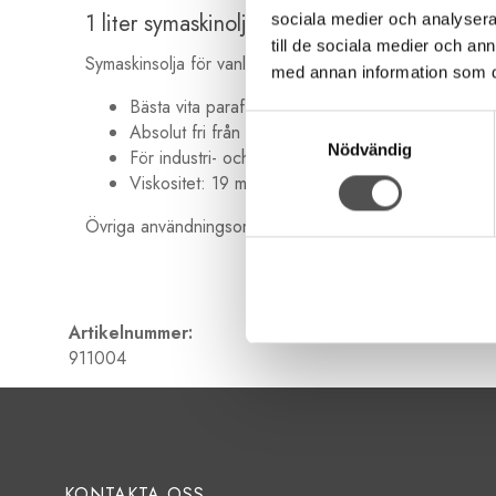
1 liter symaskinolja i fin kvalitet
sociala medier och analysera 
till de sociala medier och a
Symaskinsolja för vanliga symaskiner och industrisymaskin
med annan information som du 
Bästa vita paraffin symaskinsolja
Samtyckesval
Absolut fri från harts och syra
Nödvändig
För industri- och hemsymaskiner
Viskositet: 19 mm²/s vid 40°C
Övriga användningsområden är brett. Allt från att smör
Artikelnummer:
911004
KONTAKTA OSS