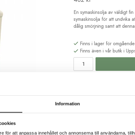
En symaskinsolja av väldigt fin
symaskinsolja för att undvika 
dålig smörjning samt att denna 
Finns i lager för omgående
Finns även i vår butik i Upp
Leveranstid 1-3 dagar
KLARNA Handla nu. Beta
B2B kassa för företag & s
Information
Köp i butik och online
Beskrivning
Recensioner
cookies
e för att anpassa innehållet och annonserna till användarna, tillh