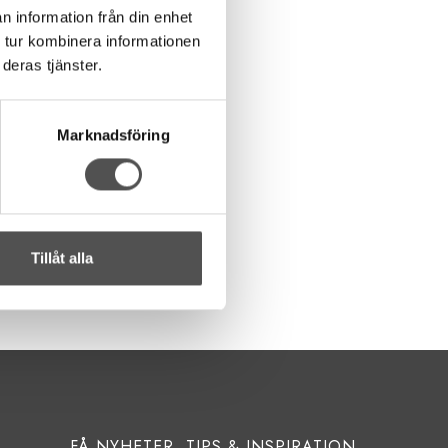
n information från din enhet
 tur kombinera informationen
deras tjänster.
Marknadsföring
Tillåt alla
FÅ NYHETER, TIPS & INSPIRATION