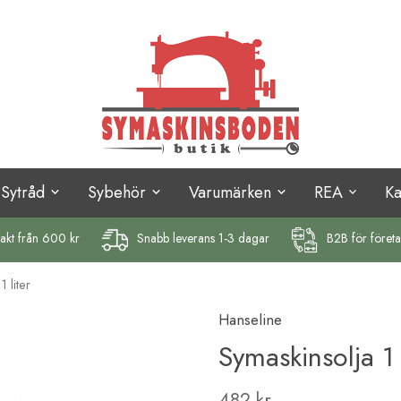
Sytråd
Sybehör
Varumärken
REA
K
rakt
från 600 kr
Snabb leverans 1-3 dagar
B2B för föret
1 liter
Hanseline
Symaskinsolja 1 
482 kr