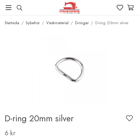
Startsida
/
Sybehör
/
Väskmaterial
/
D-ringar
/
D-ring 20mm silver
D-ring 20mm silver
6 kr