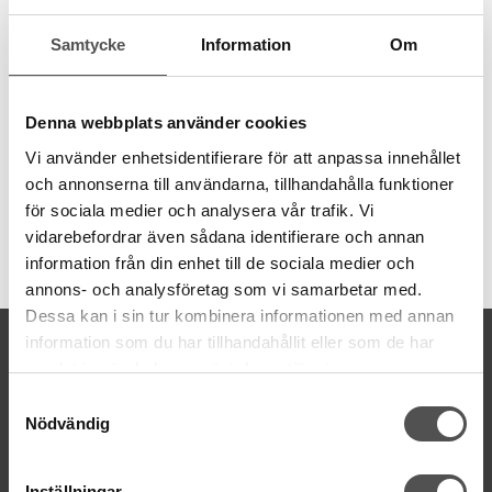
m.m. till väskor och andra accessoarer. De passar till band med
20 mm bredd.
Samtycke
Information
Om
Säljs per styck.
Bandbredd 20 mm
Denna webbplats använder cookies
Yttermått: 19 x 25 mm
Grovlek 3 mm
Vi använder enhetsidentifierare för att anpassa innehållet
och annonserna till användarna, tillhandahålla funktioner
för sociala medier och analysera vår trafik. Vi
vidarebefordrar även sådana identifierare och annan
Artikelnummer:
information från din enhet till de sociala medier och
750706s
annons- och analysföretag som vi samarbetar med.
Dessa kan i sin tur kombinera informationen med annan
KONTAKTA OSS
information som du har tillhandahållit eller som de har
samlat in när du har använt deras tjänster.
kontakt@symaskinsboden.se
Samtyckesval
Mailsvar inom 24 timmar
Nödvändig
Tel. 018-150525
BESÖK OSS
Inställningar