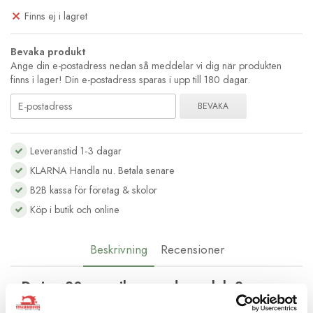
Finns ej i lagret
Bevaka produkt
Ange din e-postadress nedan så meddelar vi dig när produkten
finns i lager! Din e-postadress sparas i upp till 180 dagar.
BEVAKA
Leveranstid 1-3 dagar
KLARNA Handla nu. Betala senare
B2B kassa för företag & skolor
Köp i butik och online
Beskrivning
Recensioner
D-ring 20 mm silver med grovlek 3mm
Med den här d-ringen i metall kan du skapa snygga axelband