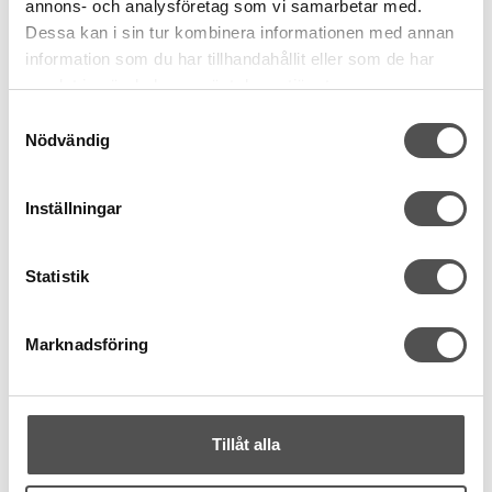
annons- och analysföretag som vi samarbetar med.
Dessa kan i sin tur kombinera informationen med annan
information som du har tillhandahållit eller som de har
samlat in när du har använt deras tjänster.
Samtyckesval
Nödvändig
Inställningar
Prym Love
Prym Love Tubvändare 2-pack
Statistik
2 storlekar
19-25mm & 25mm>
Vändverktyg
Marknadsföring
128 kr
KÖP
Tillåt alla
Finns i lager