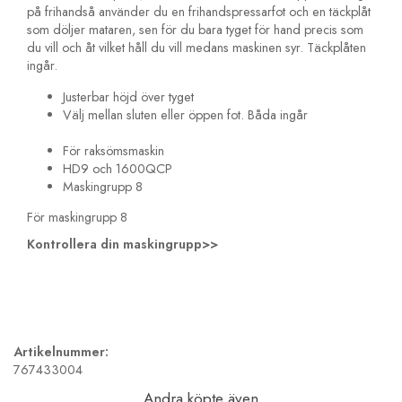
på frihandså använder du en frihandspressarfot och en täckplåt
som döljer mataren, sen för du bara tyget för hand precis som
du vill och åt vilket håll du vill medans maskinen syr. Täckplåten
ingår.
Justerbar höjd över tyget
Välj mellan sluten eller öppen fot. Båda ingår
För raksömsmaskin
HD9 och 1600QCP
Maskingrupp 8
För maskingrupp 8
Kontrollera din maskingrupp>>
Artikelnummer:
767433004
Andra köpte även