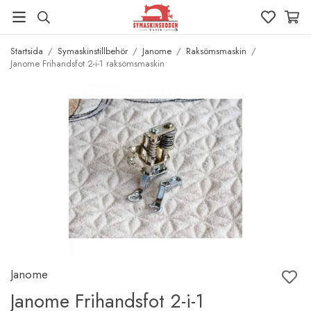
Startsida
/
Symaskinstillbehör
/
Janome
/
Raksömsmaskin
/
Janome Frihandsfot 2-i-1 raksömsmaskin
Janome
Janome Frihandsfot 2-i-1