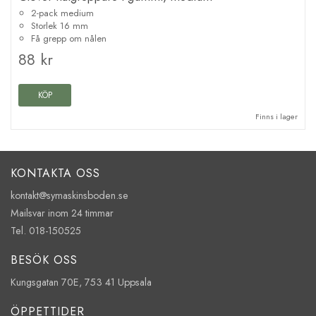
2-pack medium
Storlek 16 mm
Få grepp om nålen
88 kr
KÖP
Finns i lager
KONTAKTA OSS
kontakt@symaskinsboden.se
Mailsvar inom 24 timmar
Tel. 018-150525
BESÖK OSS
Kungsgatan 70E, 753 41 Uppsala
ÖPPETTIDER