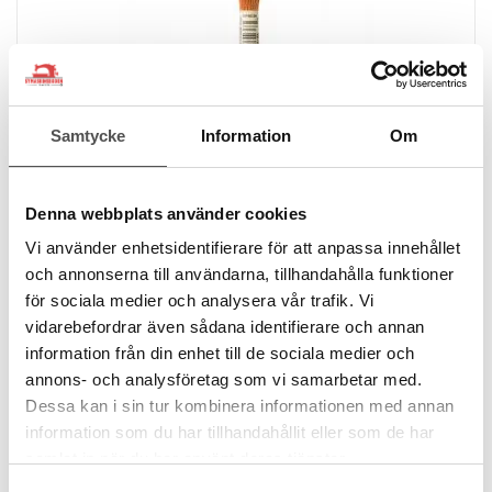
Samtycke
Information
Om
Denna webbplats använder cookies
DMC
DMC Mouliné Spécial fg 3853
Vi använder enhetsidentifierare för att anpassa innehållet
6 trådar
och annonserna till användarna, tillhandahålla funktioner
8 meter
för sociala medier och analysera vår trafik. Vi
100% bomull
vidarebefordrar även sådana identifierare och annan
färgbeständigt
information från din enhet till de sociala medier och
24 kr
annons- och analysföretag som vi samarbetar med.
Dessa kan i sin tur kombinera informationen med annan
KÖP
information som du har tillhandahållit eller som de har
Finns i lager
samlat in när du har använt deras tjänster.