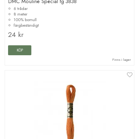
DMC Mouliné Spécial fg 3838
6 trådar
8 meter
100% bomull
färgbeständigt
24 kr
KÖP
Finns i lager