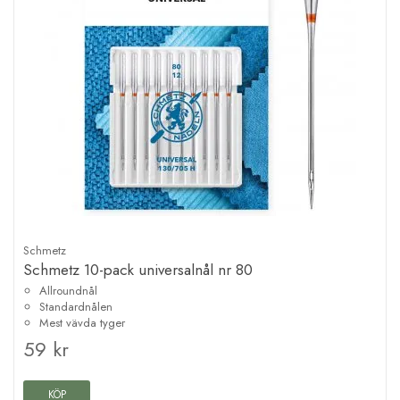
Schmetz
Schmetz 10-pack universalnål nr 80
Allroundnål
Standardnålen
Mest vävda tyger
59 kr
KÖP