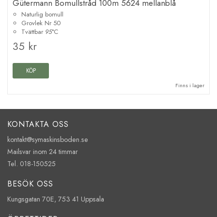
Gütermann Bomullstråd 100m 5624 mellanblå
Naturlig bomull
Grovlek Nr 50
Tvättbar
95
°C
35 kr
KÖP
Finns i lager
KONTAKTA OSS
kontakt@symaskinsboden.se
Mailsvar inom 24 timmar
Tel. 018-150525
BESÖK OSS
Kungsgatan 70E, 753 41 Uppsala