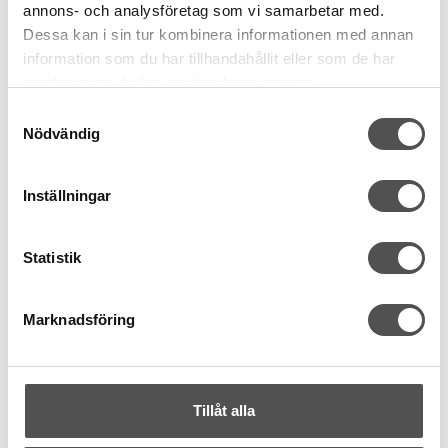
annons- och analysföretag som vi samarbetar med.
Schmetz
Dessa kan i sin tur kombinera informationen med annan
Schmetz 5-pack stretchnål nr 75
information som du har tillhandahållit eller som de har
Jersey och trikå
samlat in när du har använt deras tjänster.
Lycra och Elastan
Motverkar hoppstygn
Samtyckesval
Nödvändig
56 kr
KÖP
Inställningar
Finns i lager
Statistik
Marknadsföring
Tillåt alla