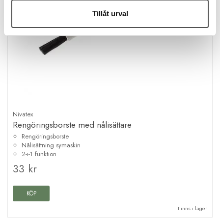
Tillåt urval
Nivatex
Rengöringsborste med nålisättare
Rengöringsborste
Nålisättning symaskin
2-i-1 funktion
33 kr
KÖP
Finns i lager