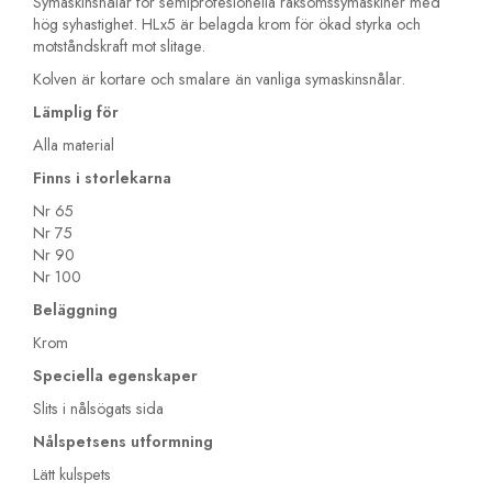
Symaskinsnålar för semiprofesionella raksömssymaskiner med
hög syhastighet. HLx5 är belagda krom för ökad styrka och
motståndskraft mot slitage.
Kolven är kortare och smalare än vanliga symaskinsnålar.
Lämplig för
Alla material
Finns i storlekarna
Nr 65
Nr 75
Nr 90
Nr 100
Beläggning
Krom
Speciella egenskaper
Slits i nålsögats sida
Nålspetsens utformning
Lätt kulspets