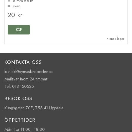
6 mm x 5 m
svart
20 kr
KÖP
Finns i lager
KONTAKTA OSS
kontakt@symaskinsboden.se
Mailsvar inom 24 timmar
Tel. 018-150525
BESÖK OSS
Kungsgatan 70E, 753 41 Uppsala
ÖPPETTIDER
Mån-Tor 11:00 - 18:00