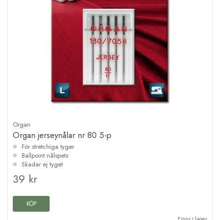
Organ
Organ jerseynålar nr 80 5-p
För stretchiga tyger
Ballpoint nålspets
Skadar ej tyget
39 kr
KÖP
Finns i lager