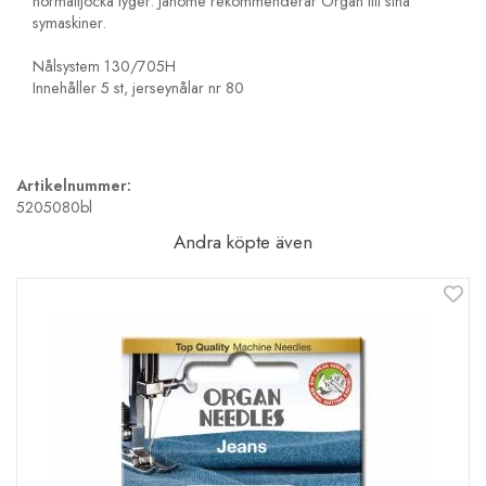
normaltjocka tyger. Janome rekommenderar Organ till sina
symaskiner.
Nålsystem 130/705H
Innehåller 5 st, jerseynålar nr 80
Artikelnummer:
5205080bl
Andra köpte även