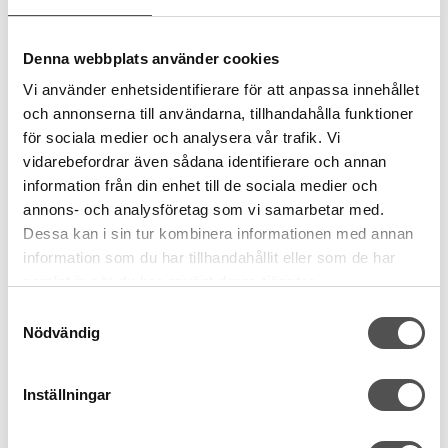
Organ Lädernålar nr 90-100 5-p
För lädersömnad
Specialslipad spets
Denna webbplats använder cookies
Skär genom lädret
39 kr
Vi använder enhetsidentifierare för att anpassa innehållet
och annonserna till användarna, tillhandahålla funktioner
för sociala medier och analysera vår trafik. Vi
KÖP
vidarebefordrar även sådana identifierare och annan
Finns i lager
information från din enhet till de sociala medier och
annons- och analysföretag som vi samarbetar med.
Dessa kan i sin tur kombinera informationen med annan
information som du har tillhandahållit eller som de har
samlat in när du har använt deras tjänster.
Samtyckesval
Nödvändig
Inställningar