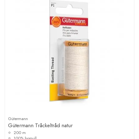
Gütermann
Gütermann Tråckeltråd natur
200 m
100% bomull