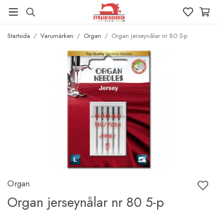
Startsida
/
Varumärken
/
Organ
/
Organ jerseynålar nr 80 5-p
Organ
Organ jerseynålar nr 80 5-p