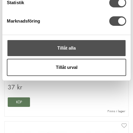
Statistik
Marknadsföring
Tillåt alla
Gütermann
Gütermann jeanstråd 100m 5154
Tillåt urval
Jeanslagningstråd
Melerad i jeansfärger
100 meters rulle
37 kr
KÖP
Finns i lager