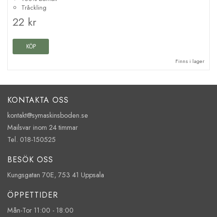
Tråckling
22 kr
KÖP
Finns i lager
KONTAKTA OSS
kontakt@symaskinsboden.se
Mailsvar inom 24 timmar
Tel. 018-150525
BESÖK OSS
Kungsgatan 70E, 753 41 Uppsala
ÖPPETTIDER
Mån-Tor 11:00 - 18:00