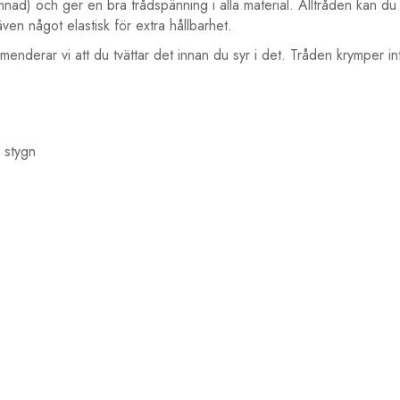
nad) och ger en bra trådspänning i alla material. Alltråden kan du a
en något elastisk för extra hållbarhet.
menderar vi att du tvättar det innan du syr i det. Tråden krymper in
a stygn