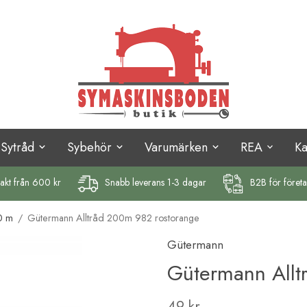
Sytråd
Sybehör
Varumärken
REA
K
rakt
från 600 kr
Snabb leverans 1-3 dagar
B2B för föret
0 m
/
Gütermann Alltråd 200m 982 rostorange
Gütermann
Gütermann Allt
49 kr