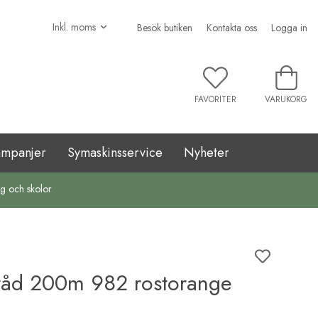
Besök butiken
Kontakta oss
Logga in
FAVORITER
VARUKORG
ampanjer
Symaskinsservice
Nyheter
ag och skolor
råd 200m 982 rostorange