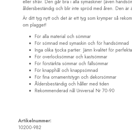
eller sträv. Den går bra i alla symaskiner (även handsöm
åldersbeständig och blir inte spröd med åren. Den är äv
Är ditt tyg nytt och det är ett tyg som krymper så rekom
om plagget!
För alla material och sömmar
För sömnad med symaskin och för handsömnad
Inga olika tjocka partier. Jämn kvalitet för perfekt
För overlocksömmar och kastsömmar
För förstärkta sömmar och fällsömmar
För knapphål och knappsömnad
För fina ornamentstygn och dekorsömmar
Åldersbeständig och håller med tiden
Rekommenderad nål Universal Nr 70-90
Artikelnummer:
10200-982