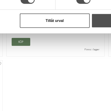
Gütermann Alltråd 200m 000 svart
200 meter
100% polyester
Tillåt urval
Oeko-Tex
49 kr
KÖP
Finns i lager