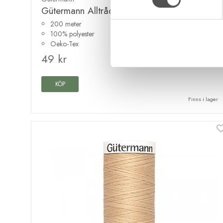
Gütermann Alltråd 200m 800 vit
200 meter
100% polyester
Oeko-Tex
49 kr
KÖP
Finns i lager