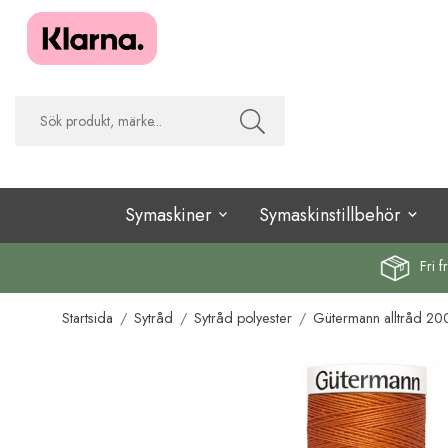
Symaskiner
Symaskinstillbehör
Fri f
Startsida
/
Sytråd
/
Sytråd polyester
/
Gütermann alltråd 20