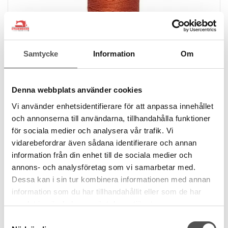
Samtycke
Information
Om
Denna webbplats använder cookies
Gütermann
Vi använder enhetsidentifierare för att anpassa innehållet
Gütermann sysilke 838 rödorange
och annonserna till användarna, tillhandahålla funktioner
Äkta sysilke
för sociala medier och analysera vår trafik. Vi
100m
vidarebefordrar även sådana identifierare och annan
Oeko-Tex
information från din enhet till de sociala medier och
45 kr
annons- och analysföretag som vi samarbetar med.
Dessa kan i sin tur kombinera informationen med annan
KÖP
information som du har tillhandahållit eller som de har
Finns i lager
samlat in när du har använt deras tjänster.
Samtyckesval