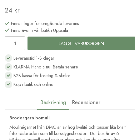
24 kr
Finns i lager för omgående leverans
Finns även i vår butik i Uppsala
LÄGG I VARUKORGEN
Leveranstid 1-3 dagar
KLARNA Handla nu. Betala senare
B2B kassa för företag & skolor
Köp i butik och online
Beskrivning
Recensioner
Brodergarn bomull
Moulinégarnet från DMC är av hög kvalité och passar lika bra till
frihandsbroderi som till korsstygnsbroderi. Det består av 6
trådar av bomull med vacker glans och kan delas upp efter