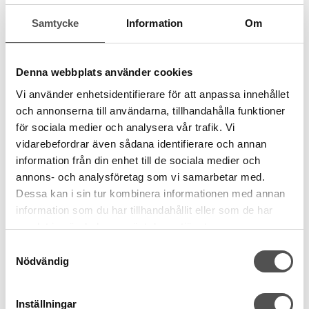
Samtycke
Information
Om
DMC
DMC Mouliné Spécial fg 3772
6 trådar
8 meter
Denna webbplats använder cookies
100% bomull
Vi använder enhetsidentifierare för att anpassa innehållet
färgbeständigt
och annonserna till användarna, tillhandahålla funktioner
24 kr
för sociala medier och analysera vår trafik. Vi
vidarebefordrar även sådana identifierare och annan
KÖP
information från din enhet till de sociala medier och
Finns i lager
annons- och analysföretag som vi samarbetar med.
Dessa kan i sin tur kombinera informationen med annan
information som du har tillhandahållit eller som de har
samlat in när du har använt deras tjänster.
Samtyckesval
Nödvändig
Inställningar