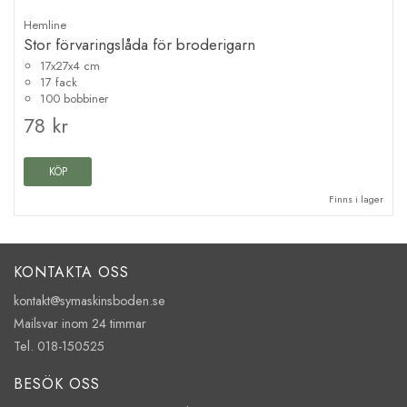
Hemline
Stor förvaringslåda för broderigarn
17x27x4 cm
17 fack
100 bobbiner
78 kr
KÖP
Finns i lager
KONTAKTA OSS
kontakt@symaskinsboden.se
Mailsvar inom 24 timmar
Tel. 018-150525
BESÖK OSS