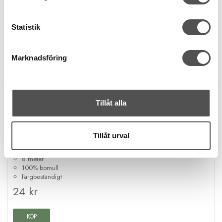
Statistik
Marknadsföring
Tillåt alla
DMC
Tillåt urval
DMC Mouliné Spécial fg 368
6 trådar
8 meter
100% bomull
färgbeständigt
24 kr
KÖP