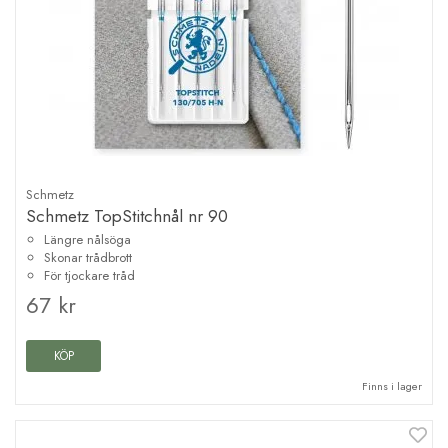
Schmetz
Schmetz TopStitchnål nr 90
Längre nålsöga
Skonar trådbrott
För tjockare tråd
67 kr
KÖP
Finns i lager