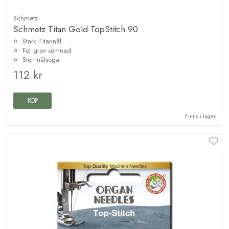
Schmetz
Schmetz Titan Gold TopStitch 90
Stark Titannål
För grov sömnad
Stort nålsöga
112 kr
KÖP
Finns i lager