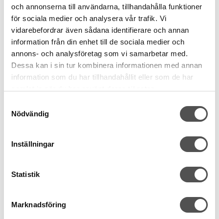
och annonserna till användarna, tillhandahålla funktioner
för sociala medier och analysera vår trafik. Vi
vidarebefordrar även sådana identifierare och annan
information från din enhet till de sociala medier och
annons- och analysföretag som vi samarbetar med.
Dessa kan i sin tur kombinera informationen med annan
information som du har tillhandahållit eller som de har
samlat in när du har använt deras tjänster.
Husqvarna Viking
Husqvarna Topstitch nål nr 90
Samtyckesval
Större nålsöga
Nödvändig
För grövre tråd
5 nålar grovlek 90
33 kr
Inställningar
KÖP
Statistik
Finns i lager
Marknadsföring
Andra köpte även