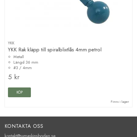
YKK
YKK Rak kläpp till spiralblixtlås 4mm petrol
Metall
Längd 36 mm
#3 / 4mm
5 kr
KÖP
Finns i lager
KONTAKTA OSS
kontakt@symaskinsboden.se