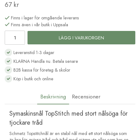
67 kr
Finns i lager för omgående leverans
Finns även i vår butik i Uppsala
LÄGG I VARUKORGEN
Leveranstid 1-3 dagar
KLARNA Handla nu. Betala senare
B2B kassa för företag & skolor
Köp i butik och online
Beskrivning
Recensioner
Symaskinsnål TopStitch med stort nålsöga för
tjockare tråd
Schmetz Topstitchnål är en stabil nål med ett stort nålsöga som
är bra för grövre tråd och tråd med ojämn yta eller som har en