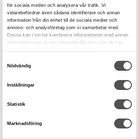
för sociala medier och analysera vår trafik. Vi
vidarebefordrar även sådana identifierare och annan
information från din enhet till de sociala medier och
annons- och analysföretag som vi samarbetar med.
Dessa kan i sin tur kombinera informationen med annan
information som du har tillhandahållit eller som de har
samlat in när du har använt deras tjänster.
YKK
YKK Enfärgat spiralblixtlås 4mm petrol
Samtyckesval
Nödvändig
Metervara
#3 / 4 mm
Bandbredd 24 mm
Inställningar
20 kr
/ Meter
KÖP
Statistik
Finns i lager
Marknadsföring