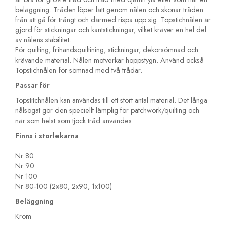
beläggning. Tråden löper lätt genom nålen och skonar tråden
från att gå för trångt och därmed rispa upp sig. Topstichnålen är
gjord för stickningar och kantstickningar, vilket kräver en hel del
av nålens stabilitet.
För quilting, frihandsquiltining, stickningar, dekorsömnad och
krävande material. Nålen motverkar hoppstygn. Använd också
Topstichnålen för sömnad med två trådar.
Passar för
Topstitchnålen kan användas till ett stort antal material. Det långa
nålsögat gör den speciellt lämplig för patchwork/quilting och
när som helst som tjock tråd användes.
Finns i storlekarna
Nr 80
Nr 90
Nr 100
Nr 80-100 (2x80, 2x90, 1x100)
Beläggning
Krom