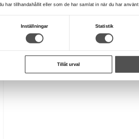
För fylligare trådar
har tillhandahållit eller som de har samlat in när du har använt 
Bra tygpenetration
39 kr
Inställningar
Statistik
KÖP
Finns i lager
Tillåt urval