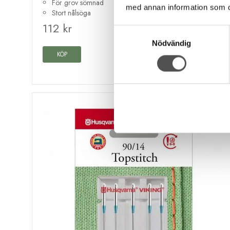
För grov sömnad
med annan information som du 
Stort nålsöga
112 kr
Samtyckesval
Nödvändig
KÖP
Finns i lager