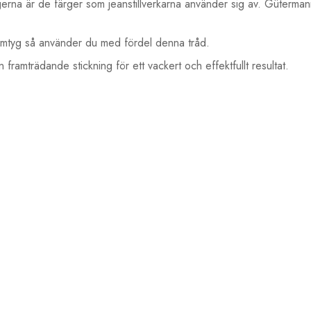
rgerna är de färger som jeanstillverkarna använder sig av. Gütermann
enimtyg så använder du med fördel denna tråd.
n framträdande stickning för ett vackert och effektfullt resultat.