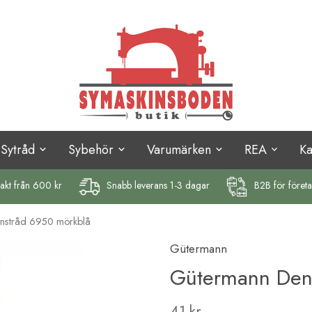
Sytråd
Sybehör
Varumärken
REA
K
rakt
från 600 kr
Snabb leverans 1-3 dagar
B2B för föret
nstråd 6950 mörkblå
Gütermann
Gütermann Deni
41 kr