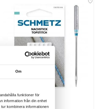
Om
Schmetz
andahålla funktioner för
Schmetz TopStitchnål nr 90
n information från din enhet
Längre nålsöga
 tur kombinera informationen