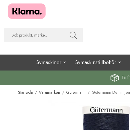
Symaskiner
Symaskinstillbehör
Fri f
Startsida
/
Varumärken
/
Gütermann
/
Gütermann Denim jea