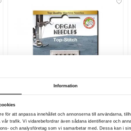
Information
cookies
Organ
e för att anpassa innehållet och annonserna till användarna, tillh
Organ Top Stitch nålar nr 90 5-pack
vår trafik. Vi vidarebefordrar även sådana identifierare och anna
Toppstickningsnål
nnons- och analysföretag som vi samarbetar med. Dessa kan i sin