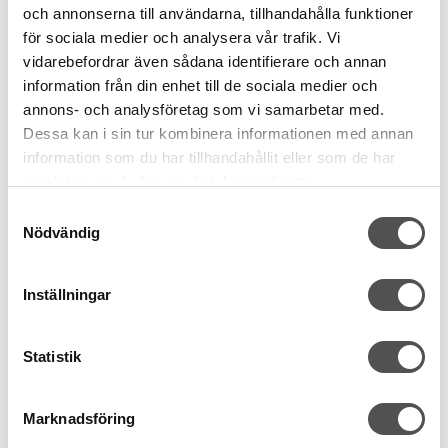
och annonserna till användarna, tillhandahålla funktioner
för sociala medier och analysera vår trafik. Vi
vidarebefordrar även sådana identifierare och annan
information från din enhet till de sociala medier och
annons- och analysföretag som vi samarbetar med.
Dessa kan i sin tur kombinera informationen med annan
information som du har tillhandahållit eller som de har
samlat in när du har använt deras tjänster.
Husqvarna Viking
Husqvarna Topstitch nål nr 90
Samtyckesval
Större nålsöga
Nödvändig
För grövre tråd
5 nålar grovlek 90
33 kr
Inställningar
KÖP
Statistik
Finns i lager
Marknadsföring
Andra köpte även