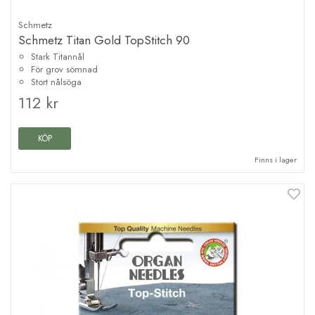
Schmetz
Schmetz Titan Gold TopStitch 90
Stark Titannål
För grov sömnad
Stort nålsöga
112 kr
KÖP
Finns i lager