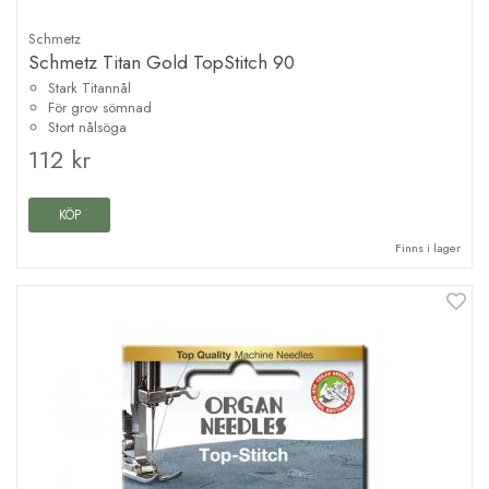
Schmetz
Schmetz Titan Gold TopStitch 90
Stark Titannål
För grov sömnad
Stort nålsöga
112 kr
KÖP
Finns i lager