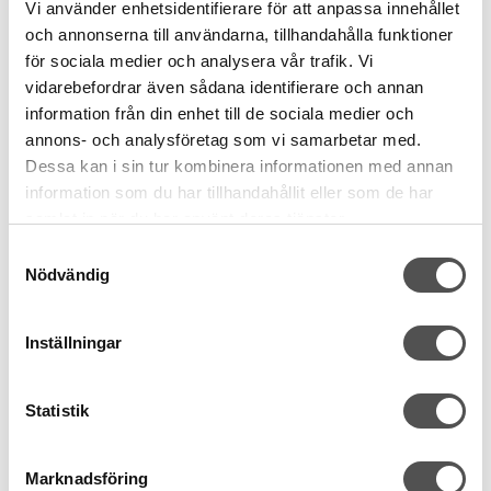
Vi använder enhetsidentifierare för att anpassa innehållet
och annonserna till användarna, tillhandahålla funktioner
för sociala medier och analysera vår trafik. Vi
vidarebefordrar även sådana identifierare och annan
information från din enhet till de sociala medier och
annons- och analysföretag som vi samarbetar med.
Dessa kan i sin tur kombinera informationen med annan
information som du har tillhandahållit eller som de har
Husqvarna Viking
samlat in när du har använt deras tjänster.
Husqvarna Topstitch nål nr 90
Samtyckesval
Större nålsöga
För grövre tråd
Nödvändig
5 nålar grovlek 90
33 kr
Inställningar
KÖP
Statistik
Finns i lager
Andra köpte även
Marknadsföring