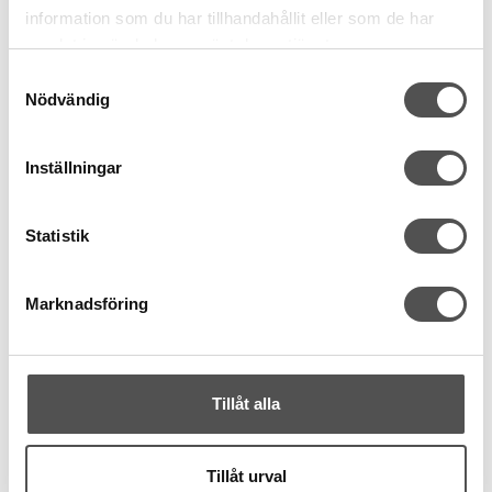
flerfärgat
flerfärgat
information som du har tillhandahållit eller som de har
20 kr
20 kr
samlat in när du har använt deras tjänster.
25 kr
25 kr
Samtyckesval
KÖP
INFO
Nödvändig
Finns i lager
Tillfälligt slut
Inställningar
Kampanj
Kampanj
Statistik
Marknadsföring
DMC
DMC
DMC Mouliné Color
DMC Mouliné Satin S841
Tillåt alla
Variations fg 4010
8 meter
100% rayon
6 trådar
satin finish
Tillåt urval
8 meter