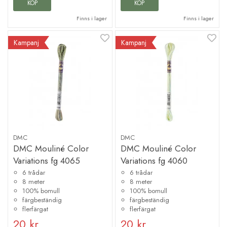
KÖP
KÖP
Finns i lager
Finns i lager
Kampanj
Kampanj
DMC
DMC
DMC Mouliné Color
DMC Mouliné Color
Variations fg 4065
Variations fg 4060
6 trådar
6 trådar
8 meter
8 meter
100% bomull
100% bomull
färgbeständig
färgbeständig
flerfärgat
flerfärgat
20 kr
20 kr