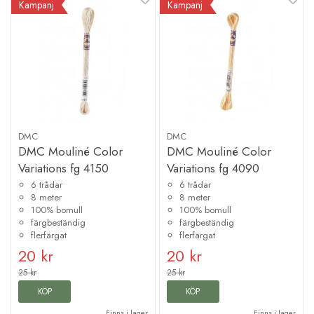
Kampanj
Kampanj
DMC
DMC
DMC Mouliné Color
DMC Mouliné Color
Variations fg 4150
Variations fg 4090
6 trådar
6 trådar
8 meter
8 meter
100% bomull
100% bomull
färgbeständig
färgbeständig
flerfärgat
flerfärgat
20 kr
20 kr
25 kr
25 kr
KÖP
KÖP
Finns i lager
Finns i lager