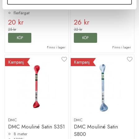
100% bomull
färgbeständig
flerfärgat
20 kr
26 kr
25 kr
32 kr
KÖP
KÖP
Finns i lager
Finns i lager
Kampanj
Kampanj
DMC
DMC
DMC Mouliné Satin S351
DMC Mouliné Satin
S800
8 meter