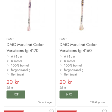
DMC
DMC
DMC Mouliné Color
DMC Mouliné Color
Variations fg 4170
Variations fg 4160
6 trådar
6 trådar
8 meter
8 meter
100% bomull
100% bomull
färgbeständig
färgbeständig
flerfärgat
flerfärgat
20 kr
20 kr
25 kr
25 kr
KÖP
INFO
Finns i lager
Tillfälligt slut