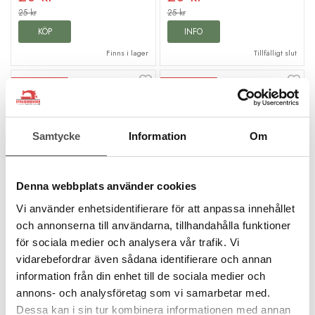
25 kr
25 kr
KÖP
INFO
Finns i lager
Tillfälligt slut
Kampanj
Kampanj
Samtycke
Information
Om
Denna webbplats använder cookies
Vi använder enhetsidentifierare för att anpassa innehållet
DMC
DMC
och annonserna till användarna, tillhandahålla funktioner
DMC Mouliné Color
DMC Mouliné Color
för sociala medier och analysera vår trafik. Vi
Variations fg 4020
Variations fg 4015
vidarebefordrar även sådana identifierare och annan
6 trådar
6 trådar
information från din enhet till de sociala medier och
8 meter
8 meter
100% bomull
100% bomull
annons- och analysföretag som vi samarbetar med.
färgbeständig
färgbeständig
Dessa kan i sin tur kombinera informationen med annan