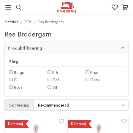
Startsida
/
REA
/
Rea Brodergarn
Rea Brodergarn
Produktfiltrering
Färg
Beige
Blå
Brun
Gul
Grå
Grön
Rosa
Vit
Sortering
Kampanj
Kampanj