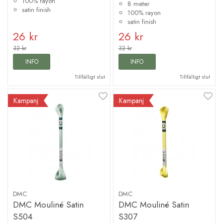
100% rayon
8 meter
satin finish
100% rayon
satin finish
26 kr
26 kr
32 kr
32 kr
INFO
INFO
Tillfälligt slut
Tillfälligt slut
Kampanj
Kampanj
DMC
DMC
DMC Mouliné Satin
DMC Mouliné Satin
S504
S307