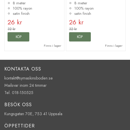
8 meter
8 meter
100% rayon
100% rayon
satin finish
satin finish
26 kr
26 kr
32 kr
32 kr
KÖP
KÖP
Finns i lager
Finns i lager
KONTAKTA OSS
kontakt@symaskinsboden.se
Mailsvar inom 24 timmar
Tel. 018-150525
BESÖK OSS
Kungsgatan 70E, 753 41 Uppsala
ÖPPETTIDER