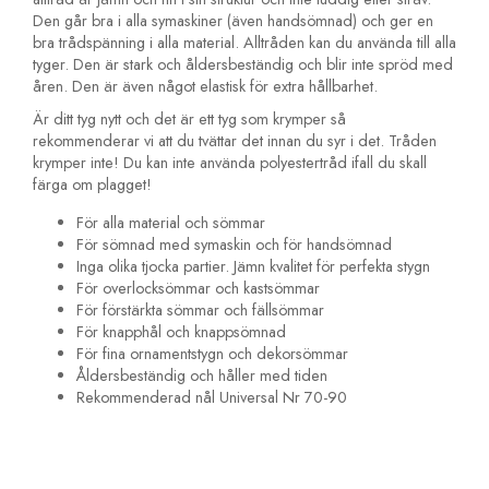
Den går bra i alla symaskiner (även handsömnad) och ger en
bra trådspänning i alla material. Alltråden kan du använda till alla
tyger. Den är stark och åldersbeständig och blir inte spröd med
åren. Den är även något elastisk för extra hållbarhet.
Är ditt tyg nytt och det är ett tyg som krymper så
rekommenderar vi att du tvättar det innan du syr i det. Tråden
krymper inte! Du kan inte använda polyestertråd ifall du skall
färga om plagget!
För alla material och sömmar
För sömnad med symaskin och för handsömnad
Inga olika tjocka partier. Jämn kvalitet för perfekta stygn
För overlocksömmar och kastsömmar
För förstärkta sömmar och fällsömmar
För knapphål och knappsömnad
För fina ornamentstygn och dekorsömmar
Åldersbeständig och håller med tiden
Rekommenderad nål Universal Nr 70-90