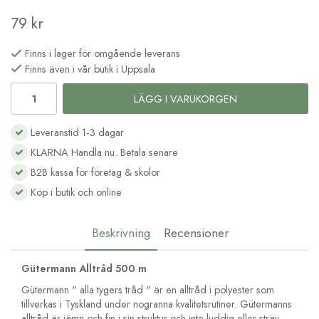
79 kr
Finns i lager för omgående leverans
Finns även i vår butik i Uppsala
LÄGG I VARUKORGEN
Leveranstid 1-3 dagar
KLARNA Handla nu. Betala senare
B2B kassa för företag & skolor
Köp i butik och online
Beskrivning
Recensioner
Gütermann Alltråd 500 m
Gütermann " alla tygers tråd " är en alltråd i polyester som
tillverkas i Tyskland under nogranna kvalitetsrutiner. Gütermanns
alltråd är jämn och fin i sin struktur och inte luddig eller sträv.