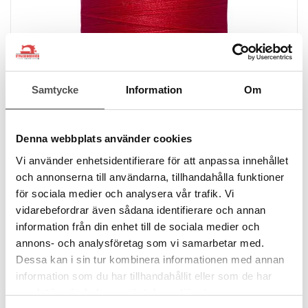
Samtycke
Information
Om
Denna webbplats använder cookies
Vi använder enhetsidentifierare för att anpassa innehållet
och annonserna till användarna, tillhandahålla funktioner
Gütermann
för sociala medier och analysera vår trafik. Vi
Gütermann Alltråd 1000m 156 röd
vidarebefordrar även sådana identifierare och annan
1000 meter
information från din enhet till de sociala medier och
100% polyester
Oeko-Tex
annons- och analysföretag som vi samarbetar med.
109 kr
Dessa kan i sin tur kombinera informationen med annan
information som du har tillhandahållit eller som de har
samlat in när du har använt deras tjänster.
KÖP