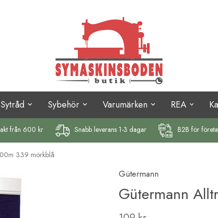
Sytråd
Sybehör
Varumärken
REA
K
rakt
från 600 kr
Snabb leverans 1-3 dagar
B2B för föret
1000m 339 mörkblå
Gütermann
Gütermann Allt
109 kr