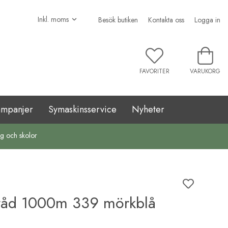
Besök butiken
Kontakta oss
Logga in
FAVORITER
VARUKORG
ampanjer
Symaskinsservice
Nyheter
ag och skolor
råd 1000m 339 mörkblå