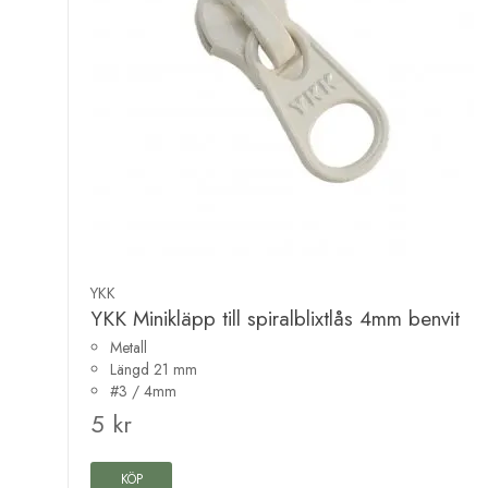
YKK
YKK Minikläpp till spiralblixtlås 4mm benvit
Metall
Längd 21 mm
#3 / 4mm
5 kr
KÖP