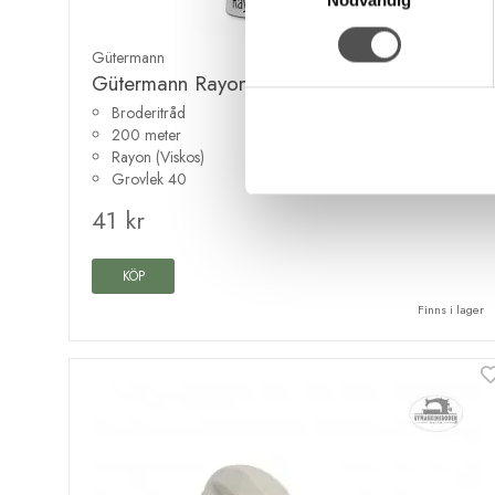
Nödvändig
Gütermann
Gütermann Rayon 40 dekortråd 1278 grön
Broderitråd
200 meter
Rayon (Viskos)
Grovlek 40
41 kr
KÖP
Finns i lager