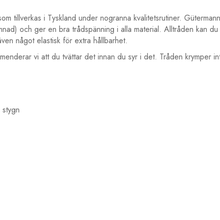
som tillverkas i Tyskland under nogranna kvalitetsrutiner. Gütermanns 
nad) och ger en bra trådspänning i alla material. Alltråden kan du a
en något elastisk för extra hållbarhet.
menderar vi att du tvättar det innan du syr i det. Tråden krymper int
a stygn