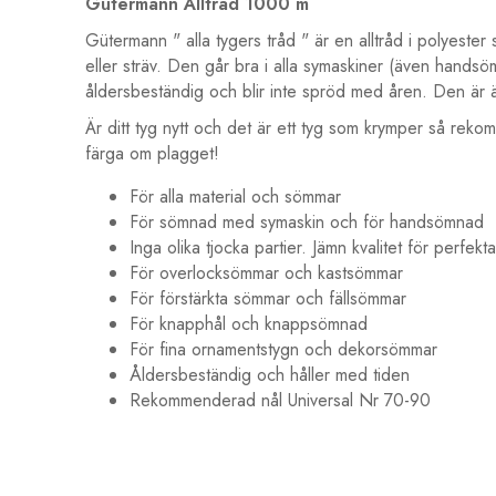
Gütermann Alltråd 1000 m
Gütermann " alla tygers tråd " är en alltråd i polyester 
eller sträv. Den går bra i alla symaskiner (även handsöm
åldersbeständig och blir inte spröd med åren. Den är äv
Är ditt tyg nytt och det är ett tyg som krymper så rekom
färga om plagget!
För alla material och sömmar
För sömnad med symaskin och för handsömnad
Inga olika tjocka partier. Jämn kvalitet för perfekt
För overlocksömmar och kastsömmar
För förstärkta sömmar och fällsömmar
För knapphål och knappsömnad
För fina ornamentstygn och dekorsömmar
Åldersbeständig och håller med tiden
Rekommenderad nål Universal Nr 70-90