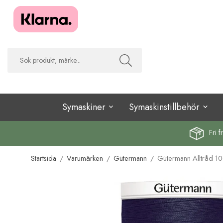
Symaskiner
Symaskinstillbehör
Fri f
Startsida
/
Varumärken
/
Gütermann
/
Gütermann Alltråd 