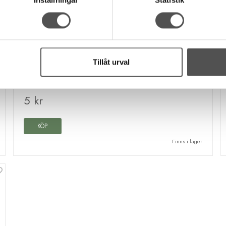
Inställningar
Statistik
YKK
YKK Minikläpp till spiralblixtlås 4mm
mörkblå
Tillåt urval
Metall
Längd 21 mm
#3 / 4mm
5 kr
KÖP
Finns i lager