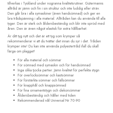
tillverkas i Tyskland under nogranna kvalitetsrutiner. Gütermanns
alltråd är jämn och fin i sin struktur och inte luddig eller sträv.
Den går bra i alla symaskiner (även handsömnad) och ger en
bra trådspänning i alla material. Alltråden kan du använda till alla
tyger. Den är stark och åldersbeständig och blir inte spröd med
åren. Den är även något elastisk för extra hållbarhet.
Är ditt tyg nytt och det är ett tyg som krymper så
rekommenderar vi att du tvättar det innan du syr i det. Tråden
krymper inte! Du kan inte använda polyestertråd ifall du skall
färga om plagget!
För alla material och sömmar
För sömnad med symaskin och för handsömnad
Inga olika tjocka partier. Jämn kvalitet för perfekta stygn
För overlocksömmar och kastsömmar
För förstärkta sömmar och fällsömmar
För knapphål och knappsömnad
För fina ornamentstygn och dekorsömmar
Åldersbeständig och håller med tiden
Rekommenderad nål Universal Nr 70-90