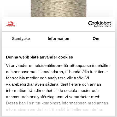
Samtycke
Information
Om
Denna webbplats använder cookies
Vi använder enhetsidentifierare för att anpassa innehållet
och annonserna till användarna, tillhandahålla funktioner
för sociala medier och analysera vår trafik. Vi
Gütermann
Gütermann Alltråd 1000m 722 beige
vidarebefordrar även sådana identifierare och annan
information från din enhet till de sociala medier och
1000 meter
100% polyester
annons- och analysföretag som vi samarbetar med.
Oeko-Tex
Dessa kan i sin tur kombinera informationen med annan
109 kr
information som du har tillhandahållit eller som de har
samlat in när du har använt deras tjänster.