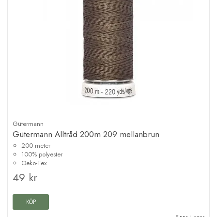
Gütermann
Gütermann Alltråd 200m 209 mellanbrun
200 meter
100% polyester
Oeko-Tex
49 kr
KÖP
Finns i lager