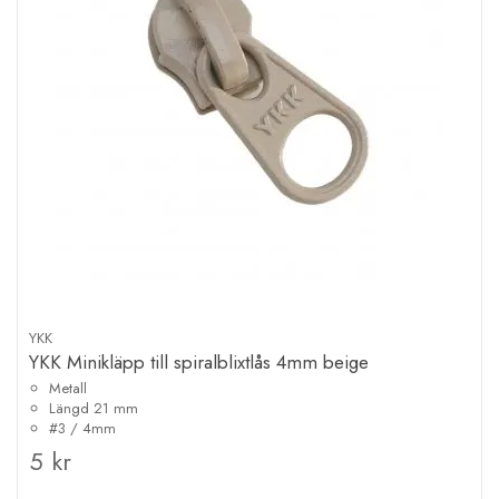
YKK
YKK Minikläpp till spiralblixtlås 4mm beige
Metall
Längd 21 mm
#3 / 4mm
5 kr