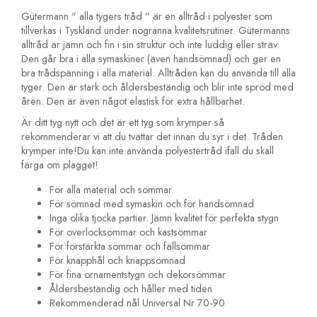
Gütermann " alla tygers tråd " är en alltråd i polyester som
tillverkas i Tyskland under nogranna kvalitetsrutiner. Gütermanns
alltråd är jämn och fin i sin struktur och inte luddig eller sträv.
Den går bra i alla symaskiner (även handsömnad) och ger en
bra trådspänning i alla material. Alltråden kan du använda till alla
tyger. Den är stark och åldersbeständig och blir inte spröd med
åren. Den är även något elastisk för extra hållbarhet.
Är ditt tyg nytt och det är ett tyg som krymper så
rekommenderar vi att du tvättar det innan du syr i det. Tråden
krymper inte!Du kan inte använda polyestertråd ifall du skall
färga om plagget!
För alla material och sömmar
För sömnad med symaskin och för handsömnad
Inga olika tjocka partier. Jämn kvalitet för perfekta stygn
För overlocksömmar och kastsömmar
För förstärkta sömmar och fällsömmar
För knapphål och knappsömnad
För fina ornamentstygn och dekorsömmar
Åldersbeständig och håller med tiden
Rekommenderad nål Universal Nr 70-90