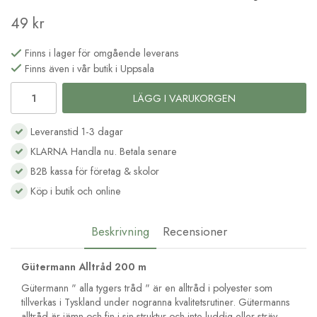
49 kr
Finns i lager för omgående leverans
Finns även i vår butik i Uppsala
LÄGG I VARUKORGEN
Leveranstid 1-3 dagar
KLARNA Handla nu. Betala senare
B2B kassa för företag & skolor
Köp i butik och online
Beskrivning
Recensioner
Gütermann Alltråd 200 m
Gütermann " alla tygers tråd " är en alltråd i polyester som
tillverkas i Tyskland under nogranna kvalitetsrutiner. Gütermanns
alltråd är jämn och fin i sin struktur och inte luddig eller sträv.