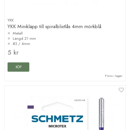
YKK
YKK Minikläpp till spiralblixtlås 4mm mörkblå
Metall
Längd 21 mm
#3 / 4mm
5 kr
KÖP
Finns i lager