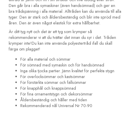
Den går bra i alla symaskiner (även handsömnad) och ger en
bra trådspänning i alla material. Alltråden kan du använda till alla
tyger. Den är stark och åldersbeständig och blir inte spröd med
åren. Den är även något elastisk för extra hållbarhet.
Är ditt tyg nytt och det är ett tyg som krymper så
rekommenderar vi att du tvättar det innan du syr i det. Tråden
krymper inte!Du kan inte använda polyestertråd ifall du skall
färga om plagget!
För alla material och sömmar
För sömnad med symaskin och för handsömnad
Inga olika tjocka partier. Jämn kvalitet för perfekta stygn
För overlocksömmar och kastsömmar
För förstärkta sömmar och fällsömmar
För knapphål och knappsömnad
För fina ornamentstygn och dekorsömmar
Åldersbeständig och håller med tiden
Rekommenderad nål Universal Nr 70-90