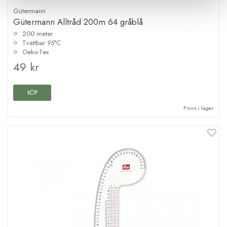
Gütermann
Gütermann Alltråd 200m 64 gråblå
200 meter
Tvättbar
95
°C
Oeko-Tex
49 kr
KÖP
Finns i lager