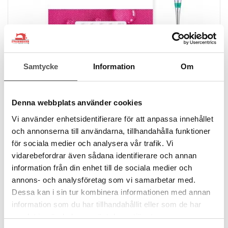
Samtycke
Information
Om
Denna webbplats använder cookies
Vi använder enhetsidentifierare för att anpassa innehållet
och annonserna till användarna, tillhandahålla funktioner
Schmetz
för sociala medier och analysera vår trafik. Vi
Schmetz microtextnål nr 70
vidarebefordrar även sådana identifierare och annan
För täta tyger
information från din enhet till de sociala medier och
Mikrofiber och siden
Smalare spets
annons- och analysföretag som vi samarbetar med.
51 kr
Dessa kan i sin tur kombinera informationen med annan
information som du har tillhandahållit eller som de har
samlat in när du har använt deras tjänster.
KÖP