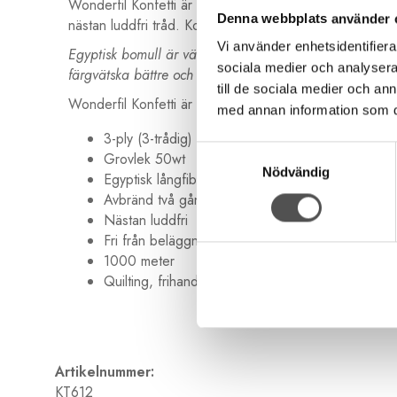
Wonderfil Konfetti är en tråd tillverkad av långa bomull
Denna webbplats använder 
nästan luddfri tråd. Konfetti är fri från all form av v
Vi använder enhetsidentifierar
Egyptisk bomull är väldens finaste bomull. Längden på f
sociala medier och analysera 
färgvätska bättre och ger en djupare och klarare färg s
till de sociala medier och a
Wonderfil Konfetti är populär och omtyckt som quilttrå
med annan information som du 
3-ply (3-trådig)
Samtyckesval
Grovlek 50wt
Nödvändig
Egyptisk långfibrig bomull
Avbränd två gånger
Nästan luddfri
Fri från beläggningar
1000 meter
Quilting, frihandsquilting, dekorsömmar, maskinbr
Artikelnummer:
KT612