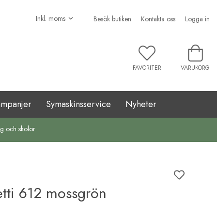
Besök butiken
Kontakta oss
Logga in
FAVORITER
VARUKORG
ampanjer
Symaskinsservice
Nyheter
ag och skolor
etti 612 mossgrön