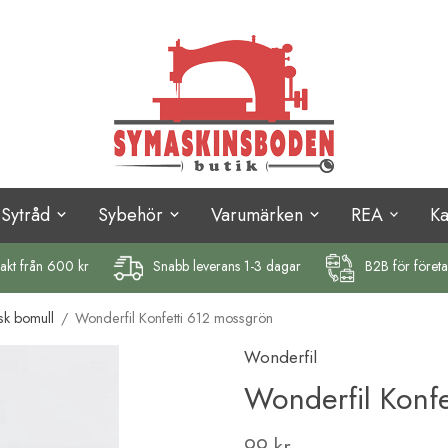
Sytråd
Sybehör
Varumärken
REA
K
rakt
från 600 kr
Snabb leverans 1-3 dagar
B2B för föret
sk bomull
/
Wonderfil Konfetti 612 mossgrön
Wonderfil
Wonderfil Konf
99 kr