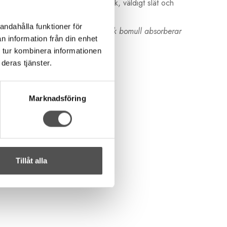
och dubbelbränd vilket ger en stark, väldigt slät och
andahålla funktioner för
n att ge avkall på styrkan. Egyptisk bomull absorberar
n information från din enhet
ket ger fantastiskt vackra sömmar.
 tur kombinera informationen
deras tjänster.
Marknadsföring
Tillåt alla