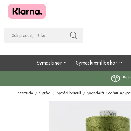
Symaskiner
Symaskinstillbehör
Fri f
Startsida
/
Sytråd
/
Sytråd bomull
/
Wonderfil Konfetti egypti