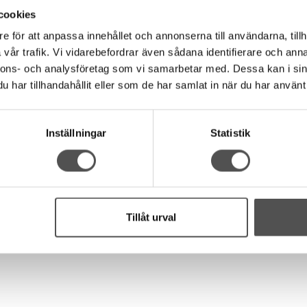
sfibrer från Egyptisk bomull med allra högsta kvalitet. Merciriserad 
cookies
ax och andra beläggningar så den är skonsam mot symaskinen.
e för att anpassa innehållet och annonserna till användarna, tillh
ibrerna gör det möjligt att tillverka en tunnare och finare tråd uta
vår trafik. Vi vidarebefordrar även sådana identifierare och anna
om också är mer bestående. Tråden är otroligt mjuk och följsam vil
nnons- och analysföretag som vi samarbetar med. Dessa kan i sin
d! Passar även bra som vanlig sytråd.
har tillhandahållit eller som de har samlat in när du har använt 
Inställningar
Statistik
oderi, trådmålning, overlockmaskin
Tillåt urval