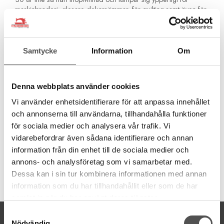
maskinbroderi, glesare dekorsömmar, för quilting samt även för
overlockmaskin och covermaskin som gripartrådar vid
dekorsömnad. T ex. Flatlock och baksidan av coversömmen.
Använd Cotton 30 endast som övertråd. I undertråden
Samtycke
Information
Om
använder du en vanlig sytråd eller en extra tunn sytråd.
100% bomull
Grovlek 30
Denna webbplats använder cookies
300 meter
Tvättbar 95°C
Vi använder enhetsidentifierare för att anpassa innehållet
Använd endast som övertråd
och annonserna till användarna, tillhandahålla funktioner
Använd en tunn undertråd
för sociala medier och analysera vår trafik. Vi
Använd Topstichnål Nr 90
vidarebefordrar även sådana identifierare och annan
information från din enhet till de sociala medier och
annons- och analysföretag som vi samarbetar med.
Dessa kan i sin tur kombinera informationen med annan
Artikelnummer:
information som du har tillhandahållit eller som de har
709743-1061
samlat in när du har använt deras tjänster.
Samtyckesval
KONTAKTA OSS
Nödvändig