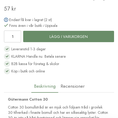
57 kr
Endast få kvar i lagret (2 st)
Finns även i vår butik i Uppsala
LÄGG I VARUKORGEN
Leveranstid 1-3 dagar
KLARNA Handla nu. Betala senare
B2B kassa för företag & skolor
Köp i butik och online
Beskrivning
Recensioner
Gütermann Cotton 30
Cotton 30 bomullstråd är en mjuk och följsam tråd i grovlek
30 tillverkad i finaste bomull och har en silkesaktig lyster. Cotton
30 är inte så hårt ihoptvinnad och lämpar sig ypperligt för