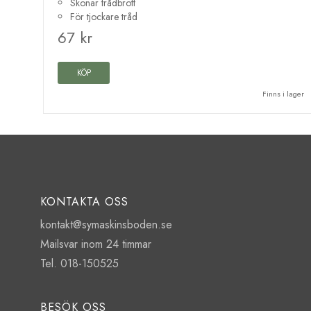
Skonar trådbrott
För tjockare tråd
67 kr
KÖP
Finns i lager
KONTAKTA OSS
kontakt@symaskinsboden.se
Mailsvar inom 24 timmar
Tel. 018-150525
BESÖK OSS