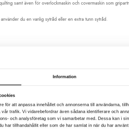
 quilting samt även för overlockmaskin och covermaskin som gripart
nvänder du en vanlig sytråd eller en extra tunn sytråd.
Information
cookies
e för att anpassa innehållet och annonserna till användarna, tillh
vår trafik. Vi vidarebefordrar även sådana identifierare och anna
Rekommenderade tillbehör till denna produkt
nnons- och analysföretag som vi samarbetar med. Dessa kan i sin
har tillhandahållit eller som de har samlat in när du har använt 