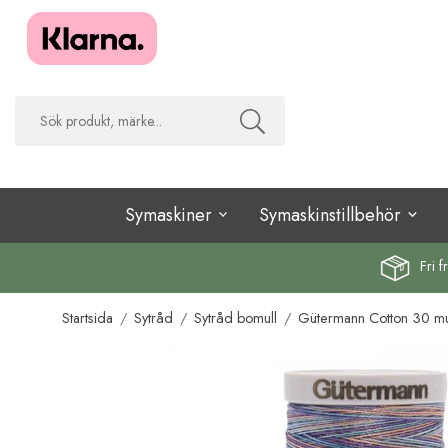
Symaskiner
Symaskinstillbehör
Fri f
Startsida
/
Sytråd
/
Sytråd bomull
/
Gütermann Cotton 30 mul