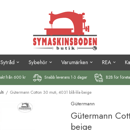
Sytråd
Sybehör
Varumärken
REA
K
rakt
från 600 kr
Snabb leverans 1-3 dagar
B2B för föret
ti
/
Gütermann Cotton 30 muti, 4031 blå-lila-beige
Gütermann
Gütermann Cotto
beige