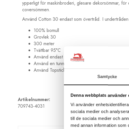
ypperligt för maskinbroderi, glesare dekorsömmar, för
coversömmen.
Använd Cotton 30 endast som övertråd. I undertråden a
100% bomull
Grovlek 30
300 meter
Tvättbar 95°C
Använd endast som övertråd
Använd en tunn undertråd
Använd Topstichnål Nr 90
Samtycke
Denna webbplats använder 
Artikelnummer:
Vi använder enhetsidentifierar
709743-4031
sociala medier och analysera 
till de sociala medier och a
med annan information som du 