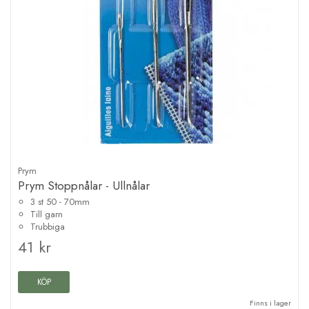
Prym
Prym Stoppnålar - Ullnålar
3 st 50 - 70mm
Till garn
Trubbiga
41 kr
KÖP
Finns i lager