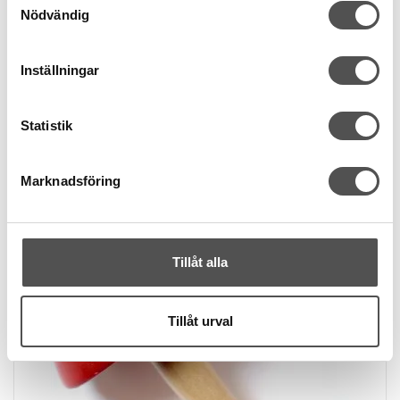
Nödvändig
Prym Stoppnålar no. 5/0-1/0
För garn
Rostfritt
Inställningar
Vassa
35 kr
Statistik
KÖP
Finns i lager
Marknadsföring
Tillåt alla
Tillåt urval