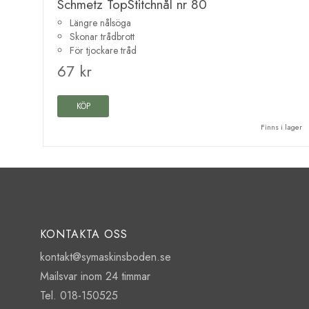
Schmetz TopStitchnål nr 80
Längre nålsöga
Skonar trådbrott
För tjockare tråd
67 kr
KÖP
Finns i lager
KONTAKTA OSS
kontakt@symaskinsboden.se
Mailsvar inom 24 timmar
Tel. 018-150525