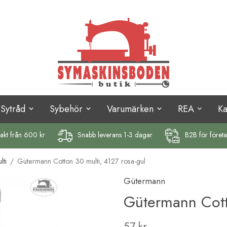
Sytråd
Sybehör
Varumärken
REA
K
rakt
från 600 kr
Snabb leverans 1-3 dagar
B2B för föret
ti
/
Gütermann Cotton 30 multi, 4127 rosa-gul
Gütermann
Gütermann Cott
57 kr