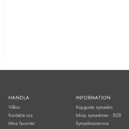
HANDLA
INFORMATION
Villkor
Köpguide symaskin
Kontakta oss
Inköp symaskiner - B2B
Mina favoriter
Symaskinsservice