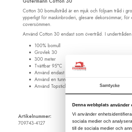
Gütermann Cotton 30
Cotton 30 bomullstråd är en mjuk och följsam tråd i grov
ypperligt för maskinbroderi, glesare dekorsömmar, för
coversömmen.
Använd Cotton 30 endast som övertråd. I undertråden a
100% bomull
Grovlek 30
300 meter
Tvättbar 95°C
Använd endast som övertråd
Använd en tunn undertråd
Använd Topstichnål Nr 90
Samtycke
Denna webbplats använder 
Vi använder enhetsidentifierar
Artikelnummer:
sociala medier och analysera 
709743-4127
till de sociala medier och a