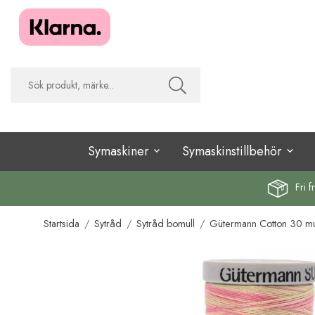
Symaskiner
Symaskinstillbehör
Fri f
Startsida
/
Sytråd
/
Sytråd bomull
/
Gütermann Cotton 30 mul