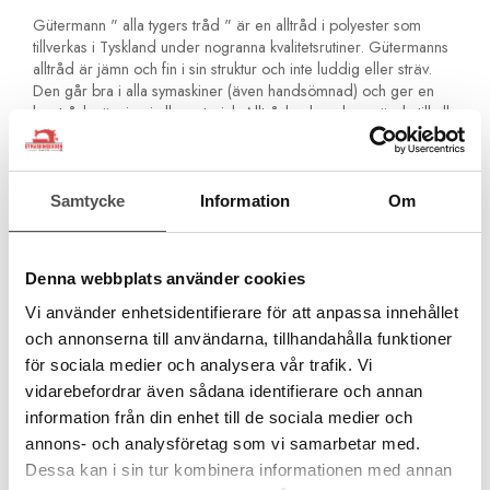
Gütermann " alla tygers tråd " är en alltråd i polyester som
tillverkas i Tyskland under nogranna kvalitetsrutiner. Gütermanns
alltråd är jämn och fin i sin struktur och inte luddig eller sträv.
Den går bra i alla symaskiner (även handsömnad) och ger en
bra trådspänning i alla material. Alltråden kan du använda till alla
tyger. Den är stark och åldersbeständig och blir inte spröd med
åren. Den är även något elastisk för extra hållbarhet.
Är ditt tyg nytt och det är ett tyg som krymper så
Samtycke
Information
Om
rekommenderar vi att du tvättar det innan du syr i det. Tråden
krymper inte!Du kan inte använda polyestertråd ifall du skall
färga om plagget!
Denna webbplats använder cookies
För alla material och sömmar
Vi använder enhetsidentifierare för att anpassa innehållet
För sömnad med symaskin och för handsömnad
Inga olika tjocka partier. Jämn kvalitet för perfekta stygn
och annonserna till användarna, tillhandahålla funktioner
För overlocksömmar och kastsömmar
för sociala medier och analysera vår trafik. Vi
För förstärkta sömmar och fällsömmar
vidarebefordrar även sådana identifierare och annan
För knapphål och knappsömnad
information från din enhet till de sociala medier och
För fina ornamentstygn och dekorsömmar
annons- och analysföretag som vi samarbetar med.
Åldersbeständig och håller med tiden
Rekommenderad nål Universal Nr 70-90
Dessa kan i sin tur kombinera informationen med annan